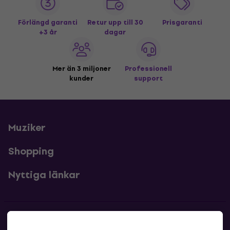
Förlängd garanti
Retur upp till 30
Prisgaranti
+3 år
dagar
Mer än 3 miljoner
Professionell
kunder
support
Muziker
Shopping
Nyttiga länkar
Kontakter