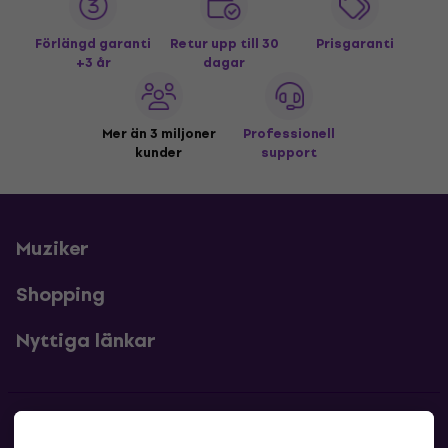
Förlängd garanti
Retur upp till 30
Prisgaranti
+3 år
dagar
Mer än 3 miljoner
Professionell
kunder
support
Muziker
Shopping
Nyttiga länkar
Kontakter