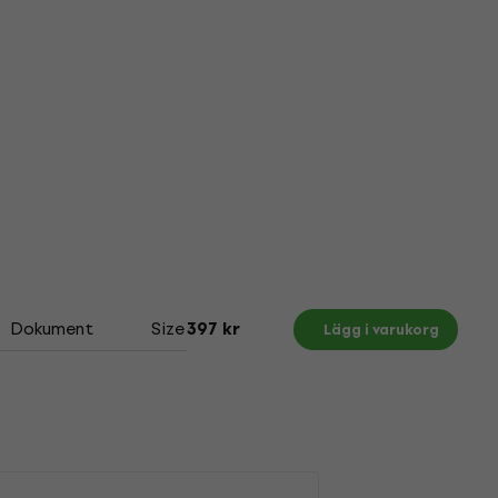
Dokument
Size Chart
397 kr
Lägg i varukorg