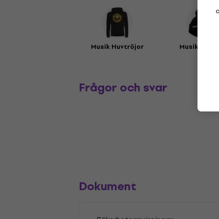
a
Musik Huvtröjor
Musikmöss
Frågor och svar
Dokument