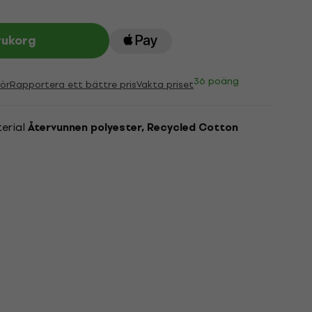
rukorg
36 poäng
ör
Rapportera ett bättre pris
Vakta priset
erial
Återvunnen polyester, Recycled Cotton