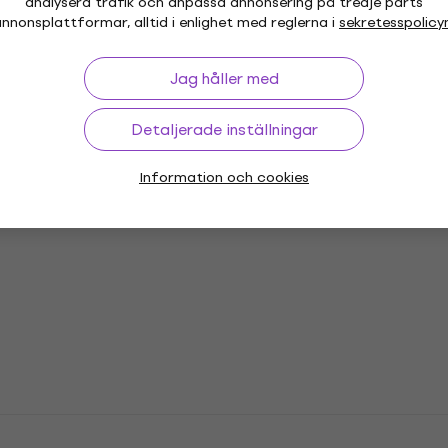
analysera trafik och anpassa annonsering på tredje parts
nnonsplattformar, alltid i enlighet med reglerna i
sekretesspolicy
Jag håller med
or
Vinyl LP-skivor
Musikkepsar
Mu
Detaljerade inställningar
Information och cookies