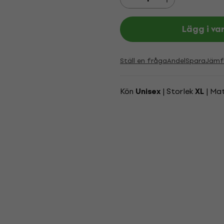
Lägg i va
Ställ en fråga
Andel
Spara
Jämf
Kön
| Storlek
| Mat
Unisex
XL