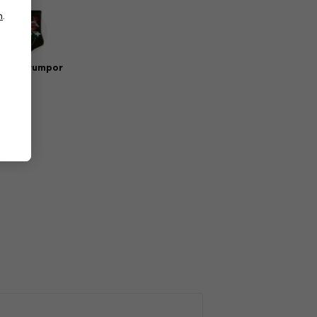
n
.
sik strumpor