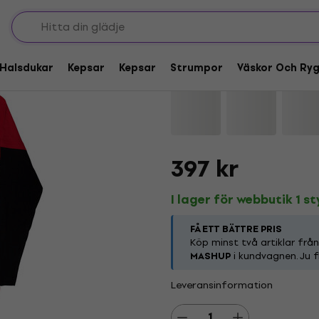
Twenty One Pilots Li
Halsdukar
Kepsar
Kepsar
Strumpor
Väskor Och Ry
Varumärke:
Twenty One Pilots
P
397 kr
I lager för webbutik 1 s
FÅ ETT BÄTTRE PRIS
Köp minst två artiklar frå
MASHUP
i kundvagnen. Ju f
Leveransinformation