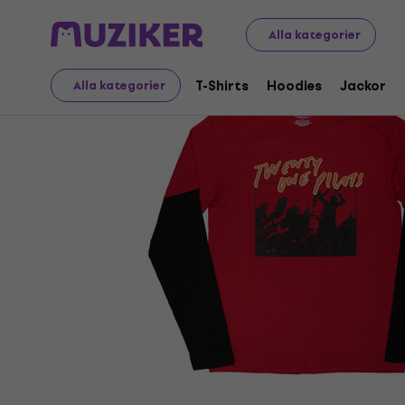
Merch
Musikalisk Merch
T-Shirts
Alla kategorier
T-Shirts
Hoodies
Jackor
Alla kategorier