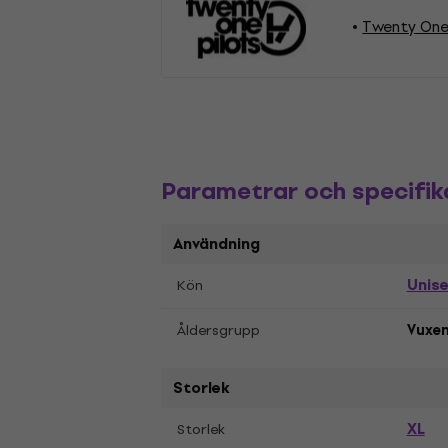
Twenty One 
Parametrar och specifik
Användning
Unis
Kön
Åldersgrupp
Vuxe
Storlek
XL
Storlek