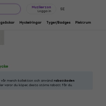
Presentidéer
FAQ
Muziker Blog
Muzikerzon
SE
Logga in
ve Scribble Black & Red XL Skjorta
ggsäckar
Nyckelringar
Tyger/Badges
Plektrum
Gåvo
roduktkod:
1219550
tycke
n vår merch-kollektion och använd
rabattkoden
ler varor du köper, desto större rabatt får du.