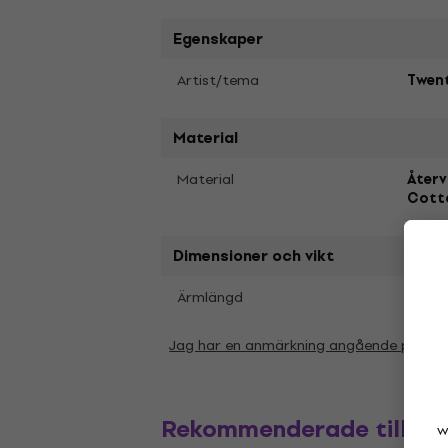
Egenskaper
Artist/tema
Twent
Material
Material
Återv
Cott
Dimensioner och vikt
Lång
Ärmlängd
Jag har en anmärkning angående param
Rekommenderade tillbe
w