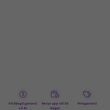
Förlängd garanti
Retur upp till 30
Prisgaranti
+3 år
dagar