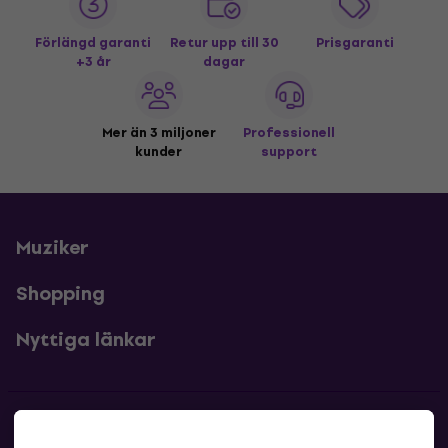
Förlängd garanti
Retur upp till 30
Prisgaranti
+3 år
dagar
Mer än 3 miljoner
Professionell
kunder
support
Muziker
Shopping
Nyttiga länkar
Kontakter