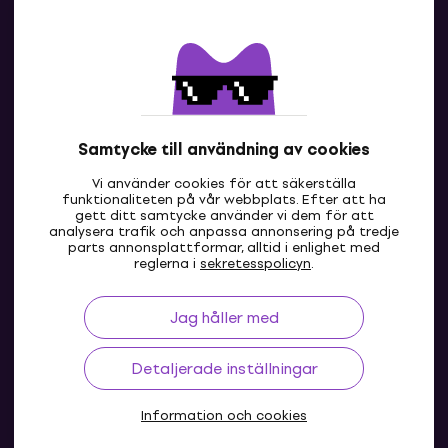
Kontakter
Kontakta oss
Samtycke till användning av cookies
Vi använder cookies för att säkerställa
funktionaliteten på vår webbplats. Efter att ha
gett ditt samtycke använder vi dem för att
analysera trafik och anpassa annonsering på tredje
parts annonsplattformar, alltid i enlighet med
SE
reglerna i
sekretesspolicyn
.
Jag håller med
Detaljerade inställningar
Information och cookies
© 2004-2026 MUZIKER a.s.