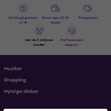
Förlängd garanti
Retur upp till 30
Prisgaranti
+3 år
dagar
Mer än 3 miljoner
Professionell
kunder
support
Muziker
Shopping
Nyttiga länkar