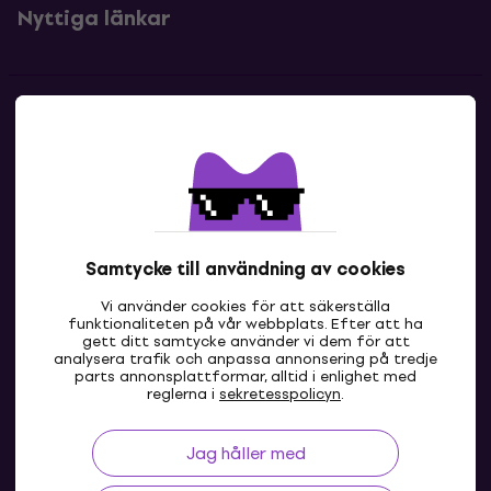
Nyttiga länkar
Kontakter
Kontakta oss
Samtycke till användning av cookies
Vi använder cookies för att säkerställa
funktionaliteten på vår webbplats. Efter att ha
gett ditt samtycke använder vi dem för att
analysera trafik och anpassa annonsering på tredje
parts annonsplattformar, alltid i enlighet med
SE
reglerna i
sekretesspolicyn
.
Jag håller med