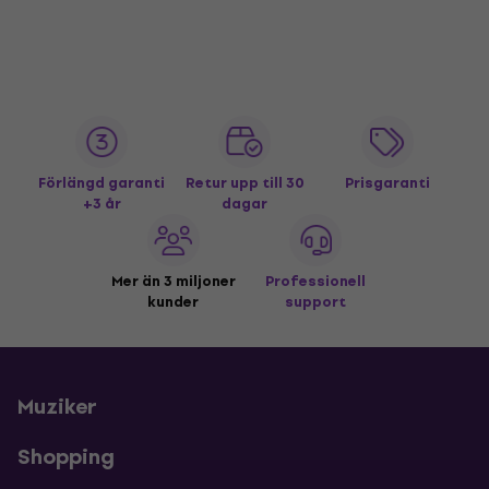
Förlängd garanti
Retur upp till 30
Prisgaranti
+3 år
dagar
Mer än 3 miljoner
Professionell
kunder
support
Muziker
Shopping