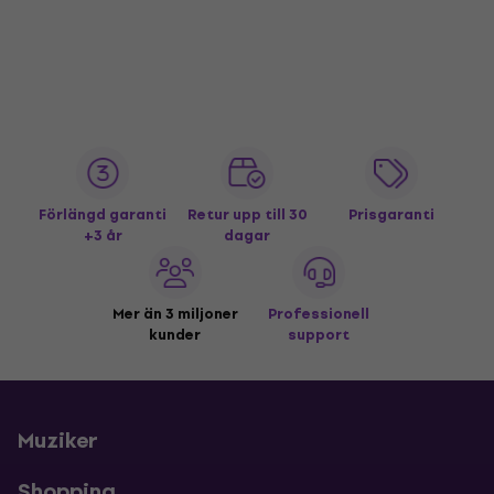
Förlängd garanti
Retur upp till 30
Prisgaranti
+3 år
dagar
Mer än 3 miljoner
Professionell
kunder
support
Muziker
Shopping