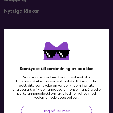
Nyttiga länkar
Kontakter
Kontakta oss
Samtycke till användning av cookies
Vi använder cookies för att säkerställa
funktionaliteten på vår webbplats. Efter att ha
gett ditt samtycke använder vi dem för att
analysera trafik och anpassa annonsering på tredje
parts annonsplattformar, alltid i enlighet med
SE
reglerna i
sekretesspolicyn
.
Jag håller med