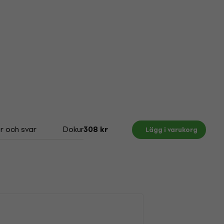
r och svar
Dokument
Size Chart
308 kr
Lägg i varukorg