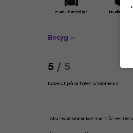
a
Musik Huvtröjor
Musikmöss
Betyg
(6)
5
/ 5
Baserat på antalet omdömen: 6
Alla recensioner kommer från verifier