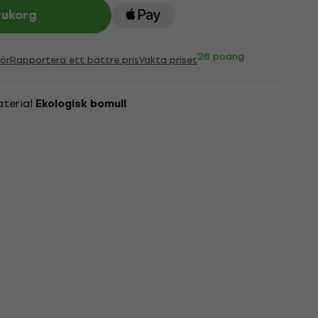
rukorg
28 poäng
ör
Rapportera ett bättre pris
Vakta priset
aterial
Ekologisk bomull