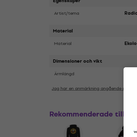
Egenskaper
Artist/tema
Radi
Material
Material
Ekolo
Dimensioner och vikt
Kort
Ärmlängd
Jag har en anmärkning angående param
Rekommenderade tillbe
w