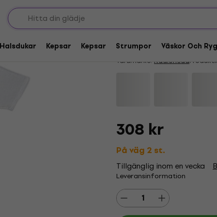
Radiohead Despot Wh
5
/5
6 x rated
Halsdukar
Kepsar
Kepsar
Strumpor
Väskor Och Ry
Varumärke:
Radiohead
Produkt
308 kr
På väg 2 st.
Tillgänglig inom en vecka
B
Leveransinformation