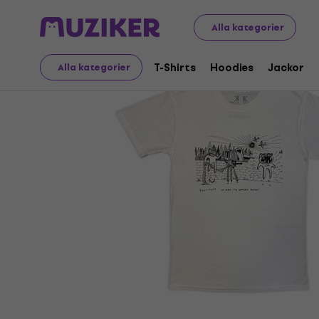
Merch
Musikalisk Merch
T-Shirts
Alla kategorier
T-Shirts
Hoodies
Jackor
Alla kategorier