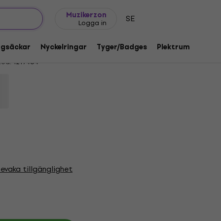
Presentidéer
FAQ
Muziker Blog
Muzikerzon
SE
Logga in
ite 2XL Skjorta
ggsäckar
Nyckelringar
Tyger/Badges
Plektrum
Gåvo
kod:
1219484
evaka tillgänglighet