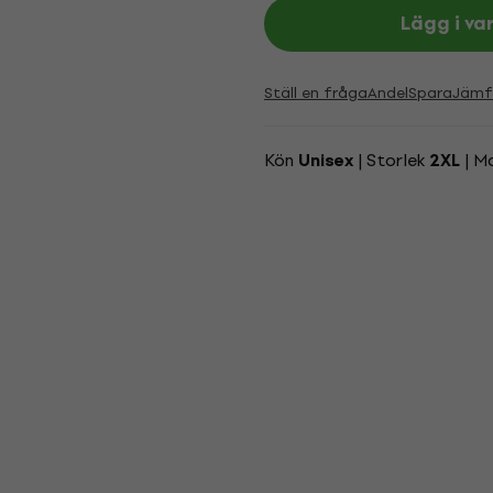
Lägg i va
Ställ en fråga
Andel
Spara
Jämf
Kön
| Storlek
| M
Unisex
2XL