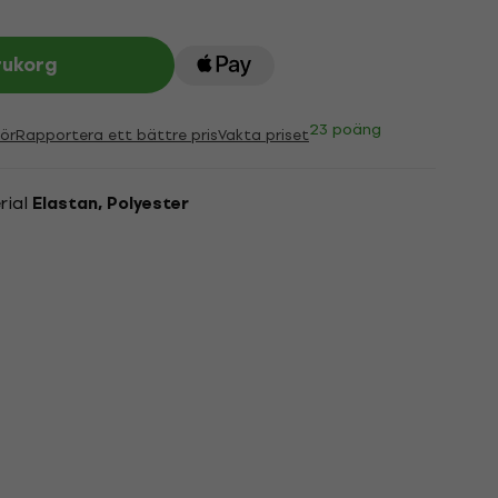
rukorg
23 poäng
ör
Rapportera ett bättre pris
Vakta priset
rial
Elastan, Polyester