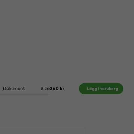
Dokument
Size Chart
260 kr
Lägg i varukorg