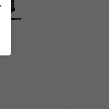
n
.
sik strumpor