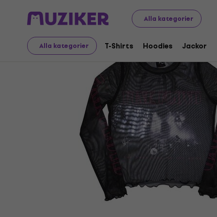
Merch
Musikalisk Merch
T-Shirts
Alla kategorier
T-Shirts
Hoodies
Jackor
Alla kategorier