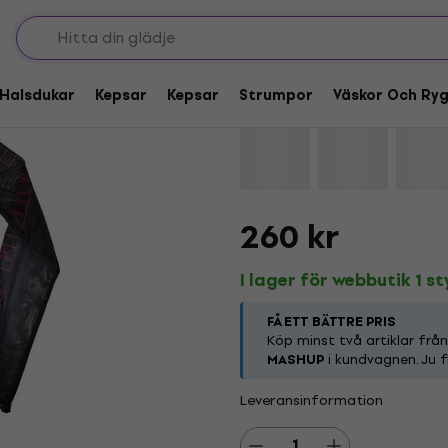
Pink Floyd Live Band
Halsdukar
Kepsar
Kepsar
Strumpor
Väskor Och Ry
Varumärke:
Pink Floyd
Produktko
260 kr
I lager för webbutik 1 s
FÅ ETT BÄTTRE PRIS
Köp minst två artiklar frå
MASHUP
i kundvagnen. Ju f
Leveransinformation