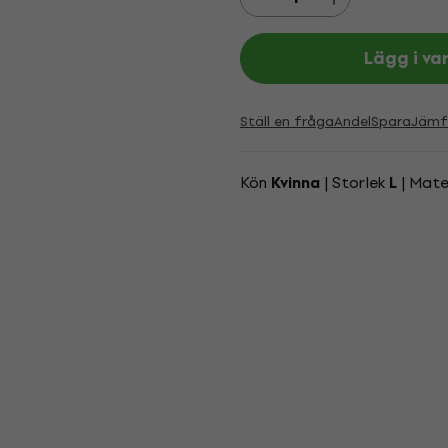
Lägg i va
Ställ en fråga
Andel
Spara
Jämf
Kön
| Storlek
| Mate
Kvinna
L