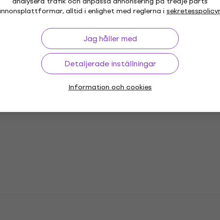
analysera trafik och anpassa annonsering på tredje parts
nnonsplattformar, alltid i enlighet med reglerna i
sekretesspolicy
or
Vinyl LP-skivor
Jag håller med
Musikkepsar
Mu
Detaljerade inställningar
Information och cookies