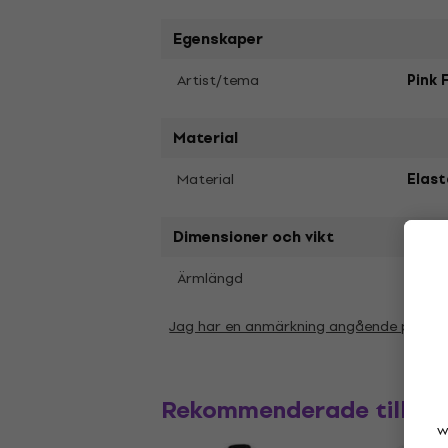
Egenskaper
Artist/tema
Pink 
Material
Material
Elast
Dimensioner och vikt
Lång
Ärmlängd
Jag har en anmärkning angående param
Rekommenderade tillbe
w