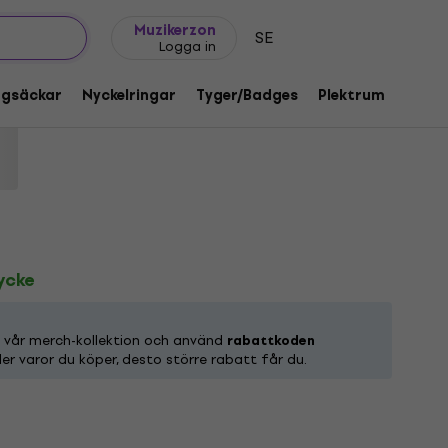
Presentidéer
FAQ
Muziker Blog
Muzikerzon
SE
Logga in
 Mesh Black L Dam Skjorta
ggsäckar
Nyckelringar
Tyger/Badges
Plektrum
Gåvo
d:
1219178
tycke
n vår merch-kollektion och använd
rabattkoden
ler varor du köper, desto större rabatt får du.