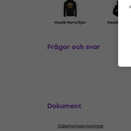
a
Musik Huvtröjor
Musikmöss
Frågor och svar
Dokument
Säkerhetsanvisningar