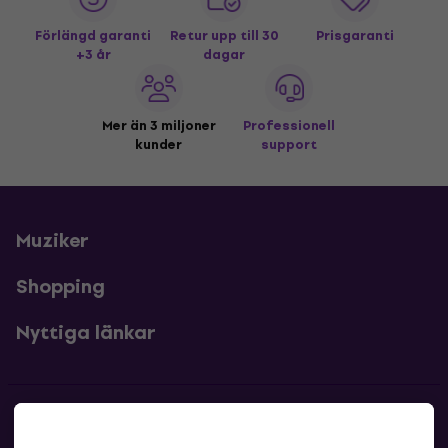
Förlängd garanti
Retur upp till 30
Prisgaranti
+3 år
dagar
Mer än 3 miljoner
Professionell
kunder
support
Muziker
Shopping
Nyttiga länkar
Kontakter