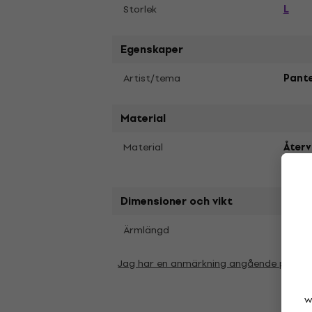
L
Storlek
Egenskaper
Artist/tema
Pant
Material
Material
Återv
Cott
Dimensioner och vikt
Kort
Ärmlängd
Jag har en anmärkning angående param
w