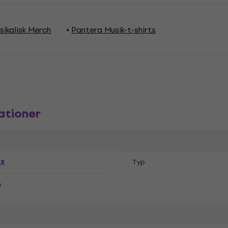
ikalisk Merch
Pantera Musik-t-shirts
ationer
ex
Typ
n