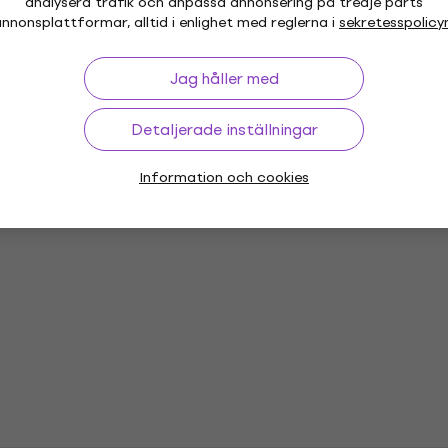
analysera trafik och anpassa annonsering på tredje parts
hör
nnonsplattformar, alltid i enlighet med reglerna i
sekretesspolicy
Jag håller med
Detaljerade inställningar
or
Vinyl LP-skivor
Musikkepsar
Mu
Information och cookies