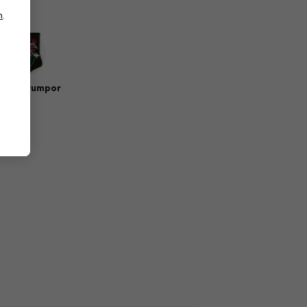
n
.
sik strumpor