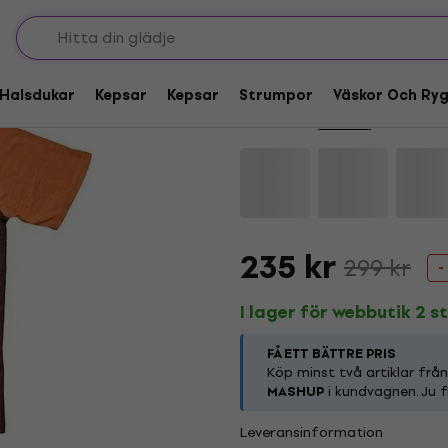
Deal
Pantera Skull Brown 
Halsdukar
Kepsar
Kepsar
Strumpor
Väskor Och Ry
Varumärke:
Pantera
Produktkod
235 kr
299 kr
-
I lager för webbutik 2 st
FÅ ETT BÄTTRE PRIS
Köp minst två artiklar frå
MASHUP
i kundvagnen. Ju f
Leveransinformation