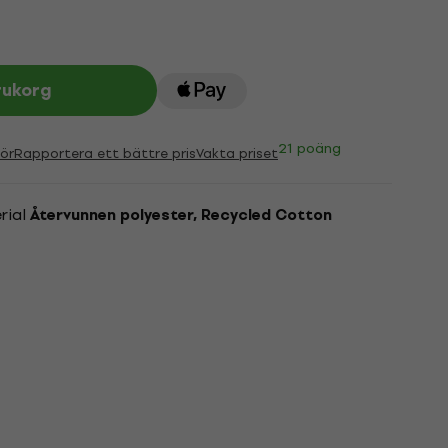
rukorg
21 poäng
ör
Rapportera ett bättre pris
Vakta priset
rial
Återvunnen polyester, Recycled Cotton