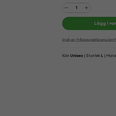
Lägg i va
Ställ en fråga
Andel
Spara
Jämf
Kön
| Storlek
| Mate
Unisex
L