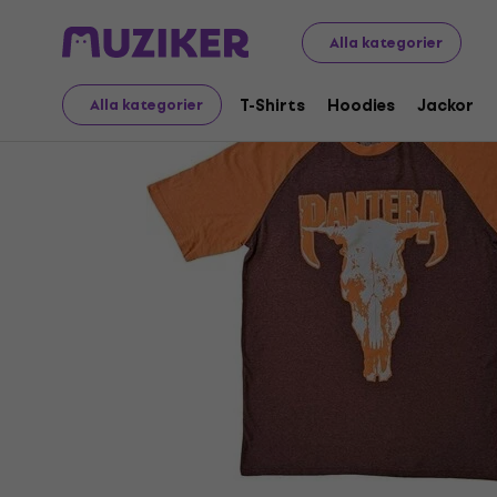
Merch
Musikalisk Merch
T-Shirts
Alla kategorier
T-Shirts
Hoodies
Jackor
Alla kategorier