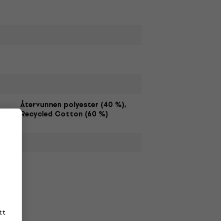
Återvunnen polyester (40 %),
Recycled Cotton (60 %)
tt