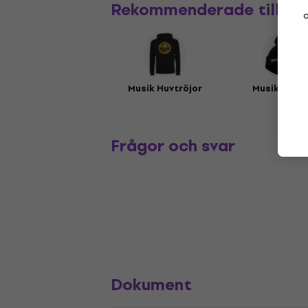
Rekommenderade tillbe
a
Musik Huvtröjor
Musikmöss
Frågor och svar
Dokument