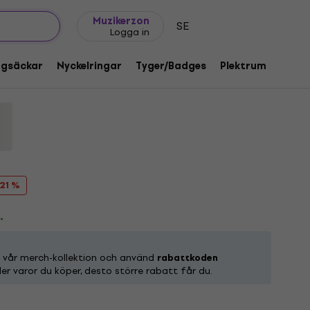
Presentidéer
FAQ
Muziker Blog
Muzikerzon
SE
Logga in
& Orange L Skjorta
ggsäckar
Nyckelringar
Tyger/Badges
Plektrum
Gåvo
:
1219014
 21 %
.
n vår merch-kollektion och använd
rabattkoden
ler varor du köper, desto större rabatt får du.