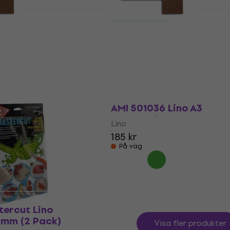
Mängdrabatt
ino A3
Abig Lino Lino A4
Lino
122 kr
På väg
Lino A4
AMI 501036 Lino A3
Lino
185 kr
På väg
tercut Lino
mm (2 Pack)
Visa fler produkter