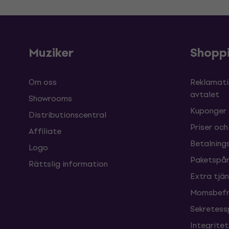
Muziker
Shopp
Om oss
Reklamati
avtalet
Showrooms
Kuponger
Distributionscentral
Priser och
Affiliate
Betalnings
Logo
Paketspår
Rättslig information
Extra tjä
Momsbefri
Sekretess
Integrite