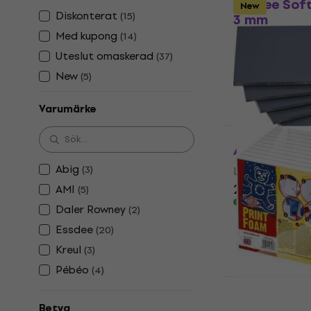
Essdee Soft
New
Diskonterat
(
15
)
3 mm
Med kupong
(
14
)
Lino
Uteslut omaskerad
(
37
)
5
/5
294 kr
New
(
5
)
I lager för E-
Varumärke
AMI Lino She
Abig
(
3
)
Lino
26,70 kr
30 k
AMI
(
5
)
I lager för E-
Daler Rowney
(
2
)
Essdee
(
20
)
Kreul
(
3
)
Pébéo
(
4
)
Essdee Prin
Lino
Betyg