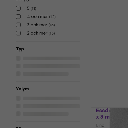
128,89 kr
med 
5
(
11
)
189 kr
4 och mer
(
12
)
I lager för E-
3 och mer
(
15
)
2 och mer
(
15
)
Typ
Essdee Lino
x 3.2 mm
Lino
5
/5
60,10 kr
med k
68,90 kr
Volym
I lager för E-
Essdee Soft
x 3 mm
Lino