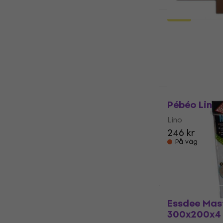
New
Abig Lino L
Lino
5
/5
233 kr
På väg
Mängdrabatt
Pébéo Lino 
Lino
246 kr
På väg
Essdee Mas
300x200x4 