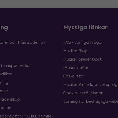
ing
Nyttiga länkar
oner och frånträden av
FAQ - Vanliga frågor
Muziker Blog
Muziker presentkort
 transportvillkor
Presentidéer
villkor
Önskelista
ning
Muziker Smile lojalitetspro
nster
Cookie-inställningar
ade inköp
Varning för bedrägliga web
policy
tspolicy för MUZIKER Smile-