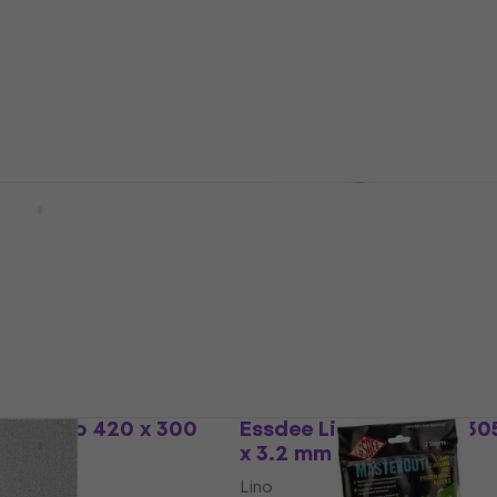
(10 Pack)
kod
MUZMUZ-30
Lino
86,48 kr
med kod
MUZMUZ-5
shop
93,79 kr
I lager för E-shop
leum Lino 203 x 152
Essdee Self-Adhesive
Mastercut Printing Sta
Lino 45 mm
Lino
od
MUZMUZ-10
42,25 kr
med kod
MUZMUZ-10
48,90 kr
shop
I lager för E-shop
cut Lino 420 x 300
Essdee Linoleum Lino 30
x 3.2 mm
Lino