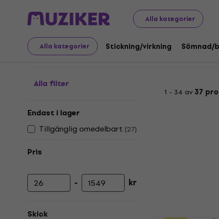
Konst
Grafiska tekniker
Baser
Lino för linoleumsnit
Alla kategorier
Lino för linoleumsnitt
Stickning/virkning
Sömnad/b
Alla kategorier
Alla filter
1 - 34 av
37 pro
Endast i lager
Tillgänglig omedelbart
(
27
)
Pris
-
kr
Lägsta pris
Högsta pris
Skick