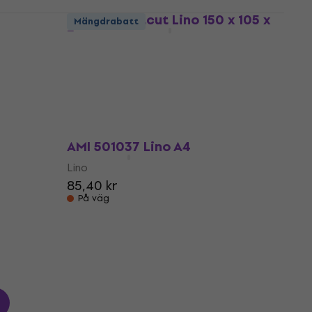
Essdee Softcut Lino 150 x 105 x
Mängdrabatt
3 mm
Lino
5
/5
160 kr
På väg
AMI 501037 Lino A4
Lino
85,40 kr
På väg