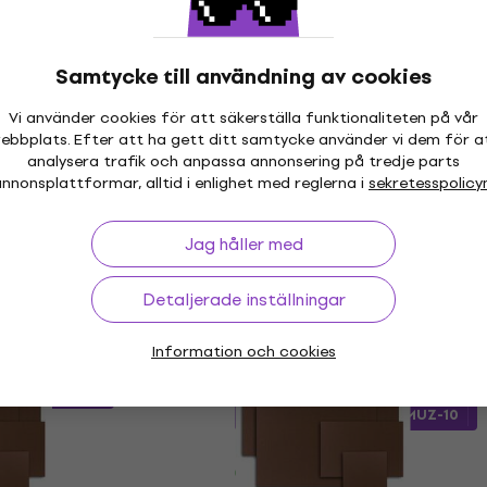
85,64 kr
med kod
MUZMUZ-5
93,79 kr
I lager för E-shop
Samtycke till användning av cookies
leum Lino 406 x 305
Daler Rowney Adigraf Li
Vi använder cookies för att säkerställa funktionaliteten på vår
ebbplats. Efter att ha gett ditt samtycke använder vi dem för a
Lino
analysera trafik och anpassa annonsering på tredje parts
nnonsplattformar, alltid i enlighet med reglerna i
sekretesspolicy
139,13 kr
med kod
MUZMUZ-35
229,81 kr
kod
MUZMUZ-5
Jag håller med
I lager för E-shop
shop
Detaljerade inställningar
ino A5
Kreul LP11 Lino A5
New
Information och cookies
Lino
3
/5
od
MUZMUZ-5
70,61 kr
med kod
MUZMUZ-10
81,37 kr
shop
I lager för E-shop