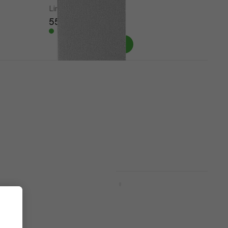
Lino
55,70 kr
I lager för E-shop
Kreul LP10 Lino A4
Lino
3
/5
70,90 kr
72,30 kr
I lager för E-shop
Daler Rowney Adigraf Lino A5
 10 mm
Lino
133,55 kr
med kod
MUZMUZ-15
164,96 kr