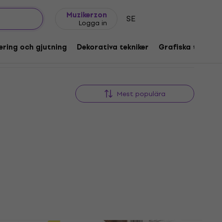
Presentidéer
FAQ
Muziker Blog
Muzikerzon
SE
Logga in
ering och gjutning
Dekorativa tekniker
Grafiska tekniker
Mest populära
Mängdrabatt