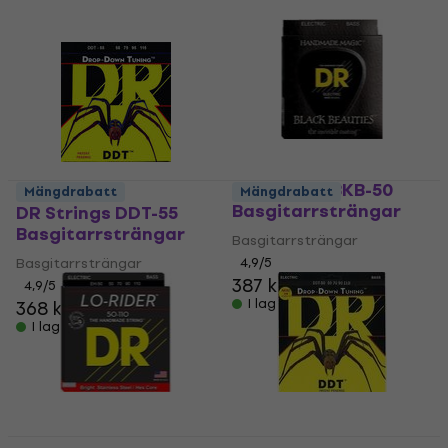
DR Strings BKB-50
Mängdrabatt
Mängdrabatt
Basgitarrsträngar
DR Strings DDT-55
Basgitarrsträngar
Basgitarrsträngar
Basgitarrsträngar
4,9
/5
387 kr
4,9
/5
I lager för E-shop
368 kr
I lager för E-shop
Mängdrabatt