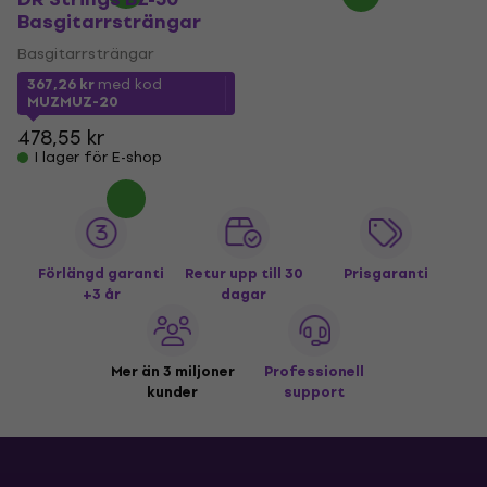
Basgitarrsträngar
Basgitarrsträngar
367,26 kr
med kod
MUZMUZ-20
478,55 kr
I lager för E-shop
Förlängd garanti
Retur upp till 30
Prisgaranti
+3 år
dagar
Mer än 3 miljoner
Professionell
kunder
support