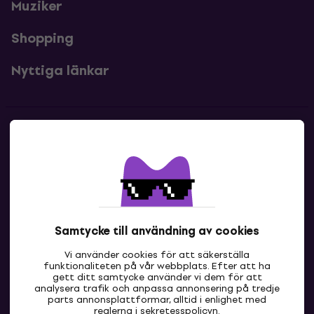
Muziker
Shopping
Nyttiga länkar
Kontakter
Kontakta oss
Samtycke till användning av cookies
Vi använder cookies för att säkerställa
funktionaliteten på vår webbplats. Efter att ha
gett ditt samtycke använder vi dem för att
analysera trafik och anpassa annonsering på tredje
parts annonsplattformar, alltid i enlighet med
SE
reglerna i
sekretesspolicyn
.