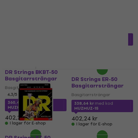
DR Strings EH-50
DR Strings DDT-50
Basgitarrsträngar
Basgitarrsträngar
Basgitarrsträngar
Basgitarrsträngar
5
/5
5
/5
437 kr
361,20 kr
med kod
I lager för E-shop
MUZMUZ-10
424,05 kr
I lager för E-shop
DR Strings BKBT-50
Basgitarrsträngar
DR Strings ER-50
Basgitarrsträngar
Basgitarrsträngar
4,3
/5
Basgitarrsträngar
360,49 kr
med kod
338,64 kr
med kod
MUZMUZ-10
MUZMUZ-15
402,24 kr
402,24 kr
I lager för E-shop
I lager för E-shop
DR Strings BZ-50