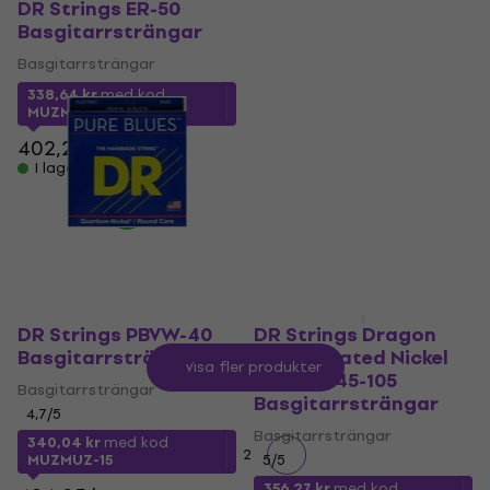
Basgitarrsträngar
DR Strings ER-50
Basgitarrsträngar
Basgitarrsträngar
Basgitarrsträngar
5
/5
409,43 kr
med kod
338,64 kr
med kod
MUZMUZ-15
MUZMUZ-15
500,35 kr
402,24 kr
I lager för E-shop
I lager för E-shop
DR Strings PBVW-40
DR Strings Dragon
Basgitarrsträngar
Skin+ Coated Nickel
Visa fler produkter
Medium 45-105
Basgitarrsträngar
Basgitarrsträngar
4,7
/5
Basgitarrsträngar
340,04 kr
med kod
1
2
MUZMUZ-15
5
/5
356,27 kr
med kod