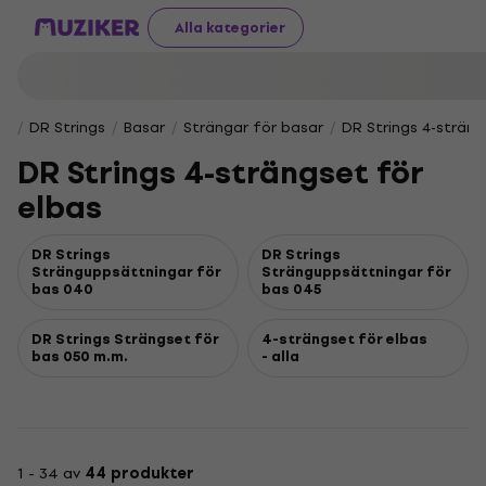
Alla kategorier
DR Strings
Basar
Strängar för basar
DR Strings 4-sträng
DR Strings 4-strängset för
elbas
DR Strings
DR Strings
Stränguppsättningar för
Stränguppsättningar för
bas 040
bas 045
DR Strings Strängset för
4-strängset för elbas
bas 050 m.m.
- alla
1 - 34 av
44 produkter