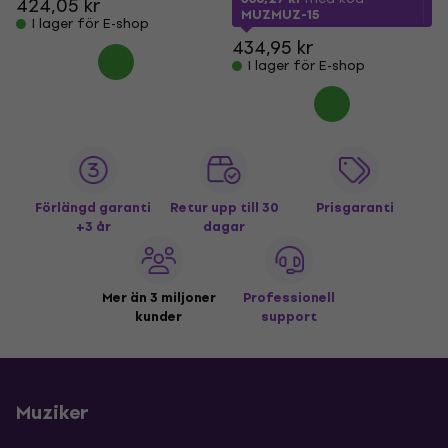
424,05 kr
MUZMUZ-15
I lager för E-shop
434,95 kr
I lager för E-shop
Förlängd garanti
Retur upp till 30
Prisgaranti
+3 år
dagar
Mer än 3 miljoner
Professionell
kunder
support
Muziker