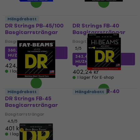
Mängdrabatt
DR Strings PB-45/100
DR Strings FB-40
Basgitarrsträngar
Basgitarrsträngar
Basgitarrsträngar
Basgitarrsträngar
5
/5
360,49 kr
med kod
MUZMUZ-10
343,49 kr
med kod
MUZMUZ-10
424,05 kr
402,24 kr
I lager för E-shop
I lager för E-shop
DR Strings LR-40
Mängdrabatt
Mängdrabatt
Basgitarrsträngar
DR Strings FB-45
Basgitarrsträngar
Basgitarrsträngar
Basgitarrsträngar
5
/5
4,5
/5
356,95 kr
med kod
401 kr
MUZMUZ-10
I lager för E-shop
402,24 kr