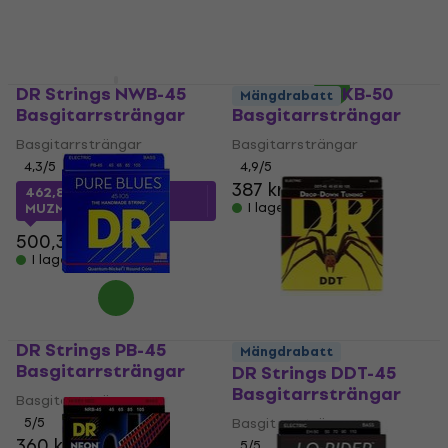
402,24 kr
I lager för E-shop
DR Strings NWB-45
DR Strings BKB-50
Mängdrabatt
Basgitarrsträngar
Basgitarrsträngar
Basgitarrsträngar
Basgitarrsträngar
4,3
/5
4,9
/5
387 kr
462,81 kr
med kod
I lager för E-shop
MUZMUZ-5
500,35 kr
I lager för E-shop
DR Strings PB-45
Mängdrabatt
Basgitarrsträngar
DR Strings DDT-45
Basgitarrsträngar
Basgitarrsträngar
5
/5
Basgitarrsträngar
360 kr
5
/5