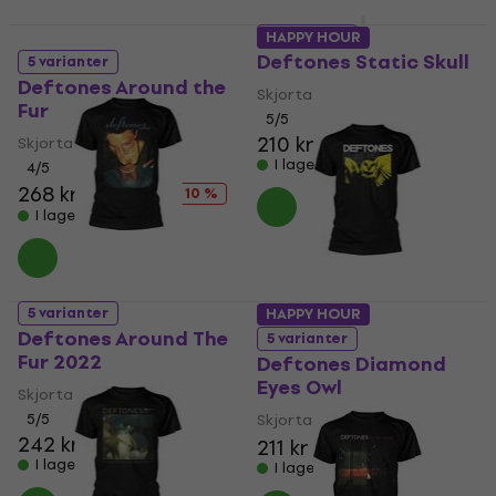
5 varianter
HAPPY HOUR
Deftones Static Skull
5 varianter
Deftones Around the
Skjorta
Fur
5
/5
210 kr
Skjorta
I lager för E-shop
4
/5
268 kr
297 kr
- 10 %
I lager för E-shop
5 varianter
HAPPY HOUR
Deftones Around The
5 varianter
Fur 2022
Deftones Diamond
Eyes Owl
Skjorta
5
/5
Skjorta
242 kr
211 kr
220 kr
I lager för E-shop
I lager för E-shop