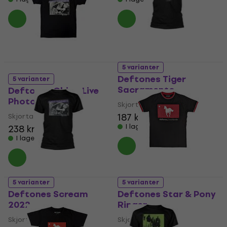
5 varianter
Deftones Tiger
5 varianter
Sacramento
Deftones Chino Live
Photo
Skjorta
187 kr
191 kr
Skjorta
I lager för E-shop
238 kr
I lager för E-shop
5 varianter
5 varianter
Deftones Scream
Deftones Star & Pony
2022
Ringer
Skjorta
Skjorta