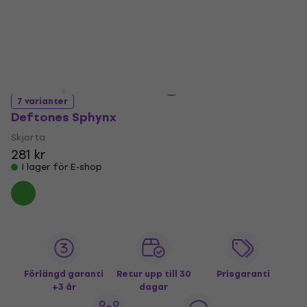
Photo
Eyes
Skjorta
Skjorta
248 kr
191 kr
232 kr
- 18 %
I lager för E-shop
I lager för E-shop
7 varianter
Deftones Sphynx
Skjorta
281 kr
I lager för E-shop
Förlängd garanti
Retur upp till 30
Prisgaranti
+3 år
dagar