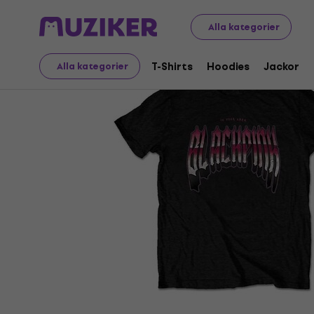
Merch
Musikalisk Merch
T-Shirts
Alla kategorier
T-Shirts
Hoodies
Jackor
Alla kategorier