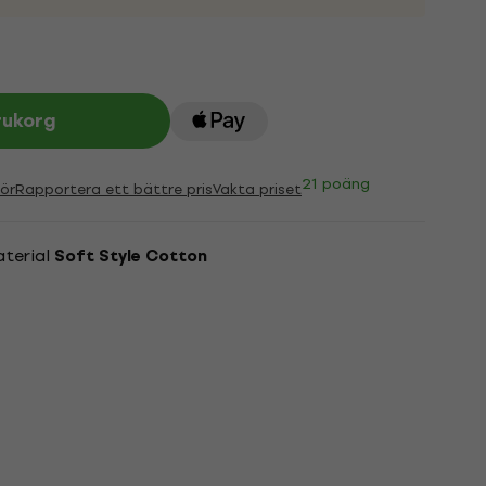
rukorg
21 poäng
ör
Rapportera ett bättre pris
Vakta priset
aterial
Soft Style Cotton