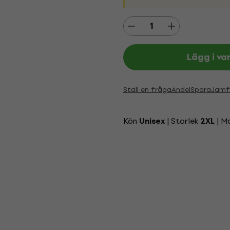
Lägg i va
Ställ en fråga
Andel
Spara
Jämf
Kön
| Storlek
| M
Unisex
2XL