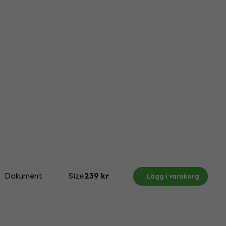
Dokument
Size Chart
239 kr
Lägg i varukorg