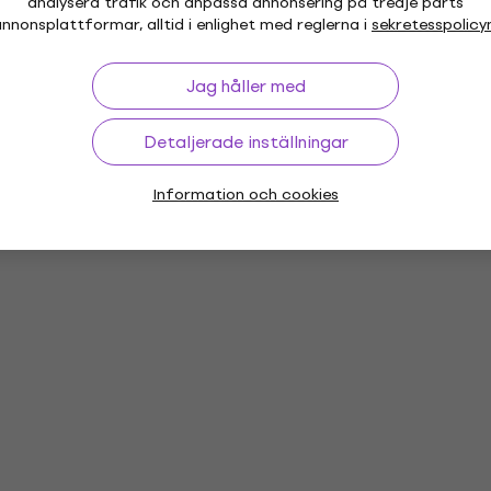
analysera trafik och anpassa annonsering på tredje parts
hör
nnonsplattformar, alltid i enlighet med reglerna i
sekretesspolicy
Jag håller med
Detaljerade inställningar
or
Vinyl LP-skivor
Musikkepsar
Mu
Information och cookies