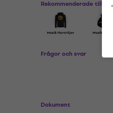
Rekommenderade tillbe
a
Musik Huvtröjor
Musikmöss
Frågor och svar
Dokument