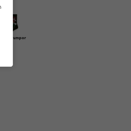
n
.
sik strumpor