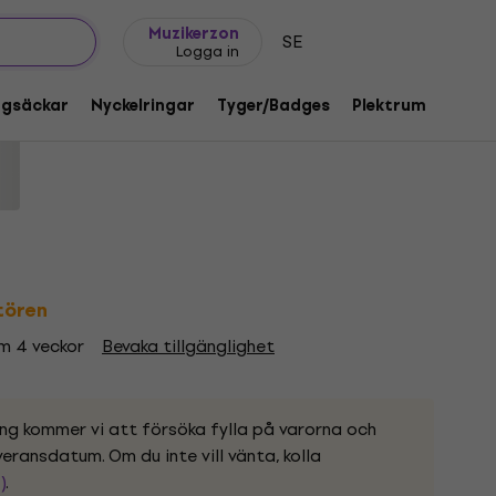
Presentidéer
FAQ
Muziker Blog
Muzikerzon
SE
Logga in
ack 2XL Skjorta
ggsäckar
Nyckelringar
Tyger/Badges
Plektrum
Gåvo
od:
1218379
ntören
om 4 veckor
Bevaka tillgänglighet
ing kommer vi att försöka fylla på varorna och
eransdatum. Om du inte vill vänta, kolla
)
.