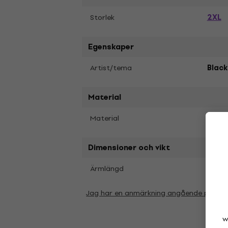
2XL
Storlek
Egenskaper
Artist/tema
Black
Material
Material
Soft 
Dimensioner och vikt
Kort
Ärmlängd
Jag har en anmärkning angående param
w