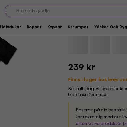
BLACKPINK Gothic Bl
Halsdukar
Kepsar
Kepsar
Strumpor
Väskor Och Ry
Varumärke:
BLACKPINK
Produktk
239 kr
Finns i lager hos levera
Beställ idag, vi levererar in
Leveransinformation
Baserat på din beställn
kontakta dig med ett lev
alternativa produkter (4