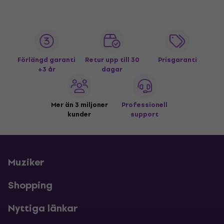
Förlängd garanti
Retur upp till 30
Prisgaranti
+3 år
dagar
Mer än 3 miljoner
Professionell
kunder
support
Muziker
Shopping
Nyttiga länkar