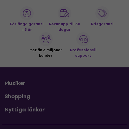
Förlängd garanti
Retur upp till 30
Prisgaranti
+3 år
dagar
Mer än 3 miljoner
Professionell
kunder
support
Muziker
Shopping
Nyttiga länkar