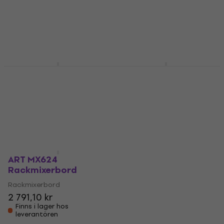
Rackmixerbord (Som
Rackmixerbord
ny)
5
/5
3 469 kr
Rackmixerbord
Finns i lager hos
2 759 kr
leverantören
2 929 kr
- 6 %
I lager för E-shop
ART USB Mix
ART MX822
Mixningsbord
Rackmixerbord
Mixningsbord
Rackmixerbord
1 409 kr
3 272,70 kr
Endast förbeställningar
Finns i lager hos
leverantören
ART MX624
Rackmixerbord
Rackmixerbord
2 791,10 kr
Finns i lager hos
leverantören