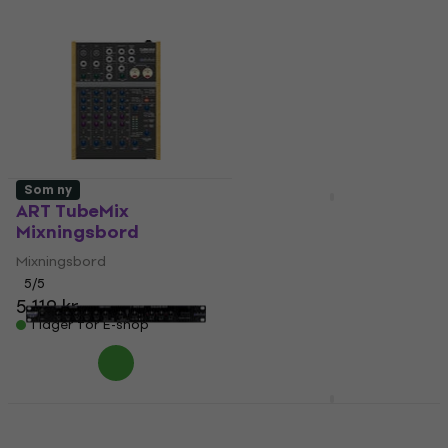
Som ny
ART TubeMix
ART MX 622 BT
Mixningsbord
Rackmixerbord
Mixningsbord
Rackmixerbord
3 441,06 kr
5
/5
5 119 kr
I lager för E-shop
I lager för E-shop
ART MX225
Rackmixerbord
ART MX 622 BT