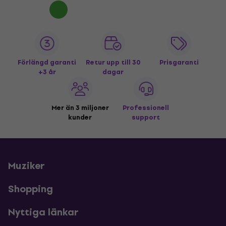
Förlängd garanti
Retur upp till 30
Prisgaranti
+3 år
dagar
Mer än 3 miljoner
Professionell
kunder
support
Muziker
Shopping
Nyttiga länkar