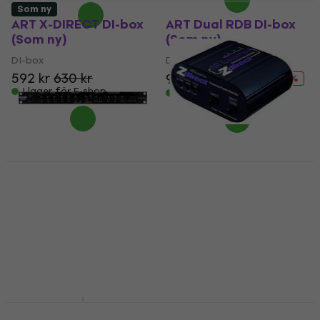
Som ny
ART X-DIRECT DI-box
ART Dual RDB DI-box
(Som ny)
(Som ny)
DI-box
DI-box
592 kr
630 kr
981 kr
1 049 kr
- 6 %
I lager för E-shop
I lager för E-shop
ART Z-DIRECT DI-box
ART MX 622 BT
DI-box
Rackmixerbord (Som
4,6
/5
ny)
524 kr
Slut i lager
Rackmixerbord
2 759 kr
2 929 kr
- 6 %
I lager för E-shop
ART MX225
ART EQ 341 Dual 15