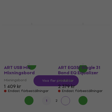
9 149 kr
1 081,48 kr
Endast förbeställningar
Finns i lager hos
leverantören
ART TUBE MP-C
ART T8 DI-box
Mikrofonförförstärkare
DI-box
Mikrofonförförstärkare
4,5
/5
2 457,90 kr
4,5
/5
2 484,11 kr
2 559,62 kr
Finns i lager hos
Endast förbeställningar
leverantören
ART USB Mix
ART EQ351 Single 31
Mixningsbord
Band EQ Equalizer
Mixningsbord
Equalizer
Visa fler produkter
1 409 kr
2 379 kr
Endast förbeställningar
Endast förbeställningar
1
2