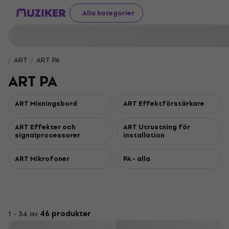
Alla kategorier
ART
ART PA
ART PA
ART Mixningsbord
ART Effektförstärkare
ART Effekter och
ART Utrustning för
signalprocessorer
installation
ART Mikrofoner
PA - alla
1 - 34 av
46 produkter