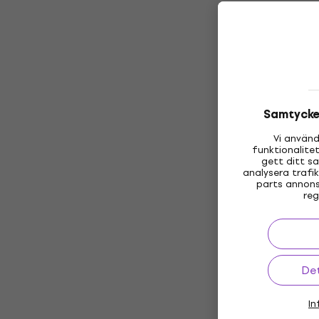
Samtycke 
Vi använd
funktionalite
gett ditt s
analysera trafi
parts annons
reg
Det
In