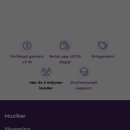
Förlängd garanti
Retur upp till 30
Prisgaranti
+3 år
dagar
Mer än 3 miljoner
Professionell
kunder
support
Muziker
Shopping