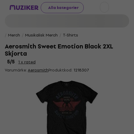
Alla kategorier
Merch
Musikalisk Merch
T-Shirts
Aerosmith Sweet Emotion Black 2XL
Skjorta
5
/5
1 x rated
Varumärke:
Aerosmith
Produktkod:
1218307