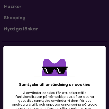
Muziker
Shopping
Nyttiga länkar
Kontakter
Kontakta oss
Samtycke till användning av cookies
Vi använder cookies för att säkerställa
funktionaliteten på vår webbplats. Efter att ha
gett ditt samtycke använder vi dem för att
analysera trafik och anpassa annonsering på tredje
parts annonsplattformar, alltid i enlighet med