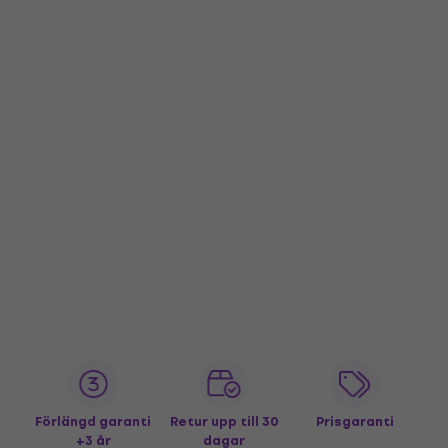
Förlängd garanti
Retur upp till 30
Prisgaranti
+3 år
dagar