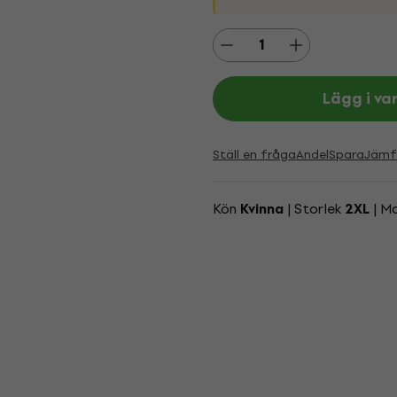
Lägg i va
Ställ en fråga
Andel
Spara
Jämf
Kön
| Storlek
| M
Kvinna
2XL