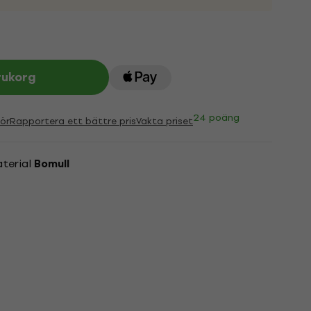
rukorg
24 poäng
ör
Rapportera ett bättre pris
Vakta priset
aterial
Bomull