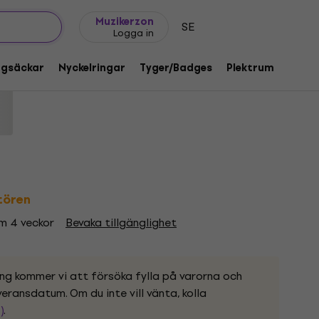
Presentidéer
FAQ
Muziker Blog
Muzikerzon
SE
Logga in
RnR Black 2XL Dam Skjorta
ggsäckar
Nyckelringar
Tyger/Badges
Plektrum
Gåvo
1218057
ntören
om 4 veckor
Bevaka tillgänglighet
ing kommer vi att försöka fylla på varorna och
eransdatum. Om du inte vill vänta, kolla
)
.