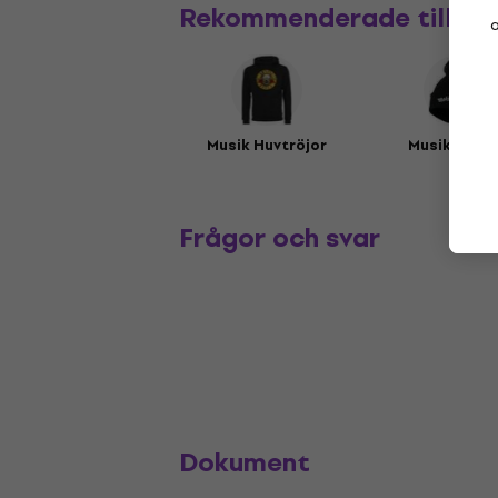
Rekommenderade tillbe
a
Musik Huvtröjor
Musikmöss
Frågor och svar
Dokument