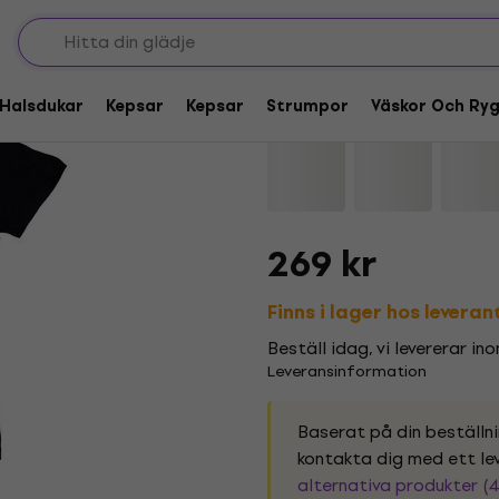
AC/DC High Voltage 
Halsdukar
Kepsar
Kepsar
Strumpor
Väskor Och Ry
Varumärke:
AC/DC
Produktkod:
269 kr
Finns i lager hos levera
Beställ idag, vi levererar in
Leveransinformation
Baserat på din beställn
kontakta dig med ett lev
alternativa produkter (4