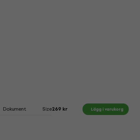
Dokument
Size Chart
269 kr
Lägg i varukorg