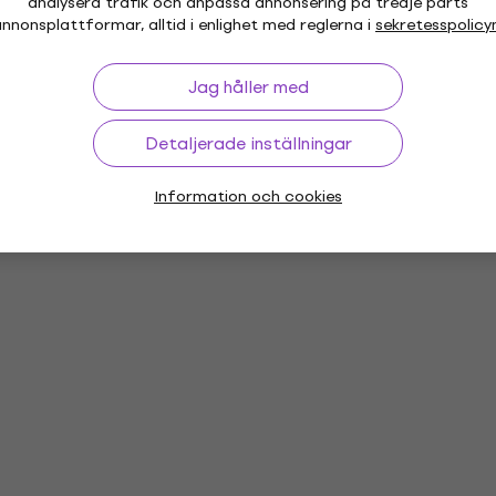
analysera trafik och anpassa annonsering på tredje parts
hör
nnonsplattformar, alltid i enlighet med reglerna i
sekretesspolicy
Jag håller med
Detaljerade inställningar
or
Vinyl LP-skivor
Musikkepsar
Mu
Information och cookies