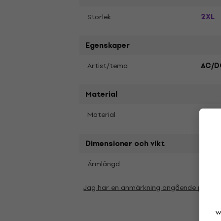
2XL
Storlek
Egenskaper
Artist/tema
AC/D
Material
Material
Bomu
Dimensioner och vikt
Kort
Ärmlängd
Jag har en anmärkning angående param
w