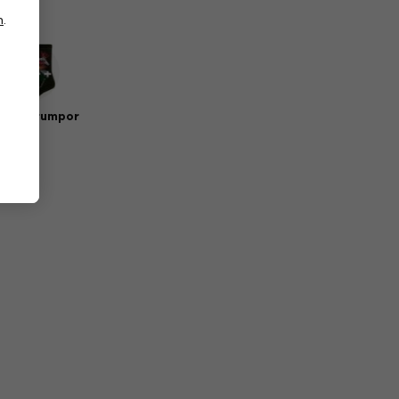
n
.
sik strumpor