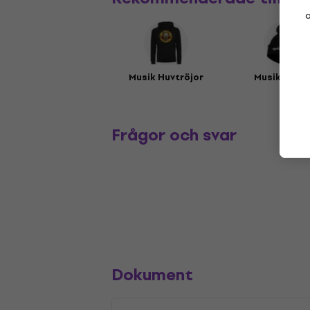
a
Musik Huvtröjor
Musikmöss
Frågor och svar
Dokument