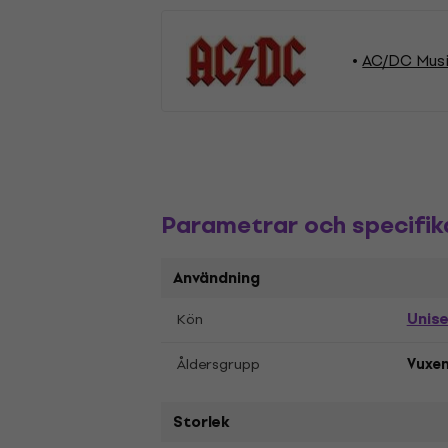
AC/DC Musi
Parametrar och specifik
Användning
Unis
Kön
Åldersgrupp
Vuxe
Storlek