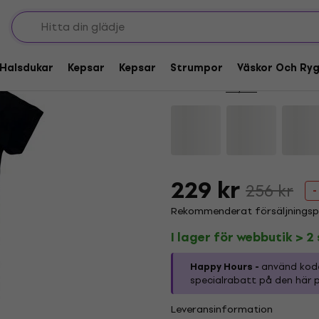
Deal
HAPPY HOUR
AC/DC Back In Black
Halsdukar
Kepsar
Kepsar
Strumpor
Väskor Och Ry
Varumärke:
AC/DC
Produktkod:
229 kr
256 kr
-
Rekommenderat försäljningspr
I lager för webbutik > 2 
Happy Hours -
använd ko
specialrabatt på den här p
Leveransinformation