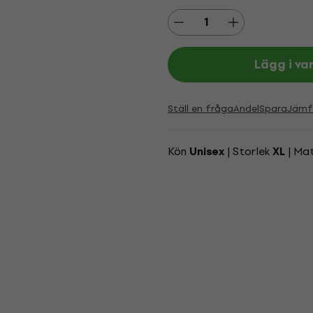
Lägg i va
Ställ en fråga
Andel
Spara
Jämf
Kön
| Storlek
| Mat
Unisex
XL