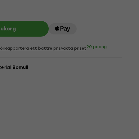
rukorg
20 poäng
ör
Rapportera ett bättre pris
Vakta priset
erial
Bomull