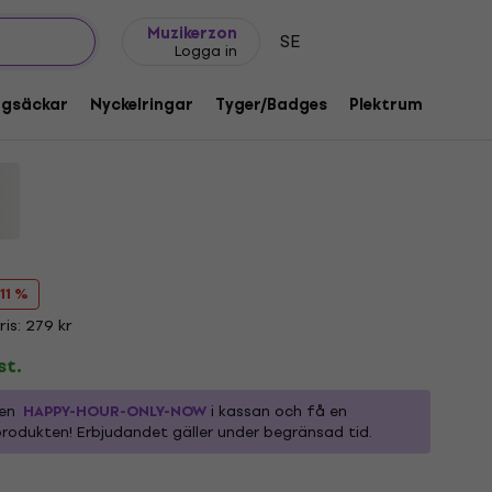
Presentidéer
FAQ
Muziker Blog
Muzikerzon
SE
Logga in
 Bell Premium Carbon Black XL Skjorta
ggsäckar
Nyckelringar
Tyger/Badges
Plektrum
Gåvo
1217918
 11 %
is: 279 kr
st.
den
HAPPY-HOUR-ONLY-NOW
i kassan och få en
rodukten! Erbjudandet gäller under begränsad tid.