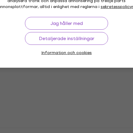
analysera trafik och anpassa annonsering på tredje parts
nnonsplattformar, alltid i enlighet med reglerna i
sekretesspolicy
Jag håller med
or
Vinyl LP-skivor
Musikkepsar
Mu
Detaljerade inställningar
Information och cookies