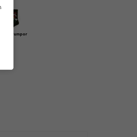
n
.
sik strumpor