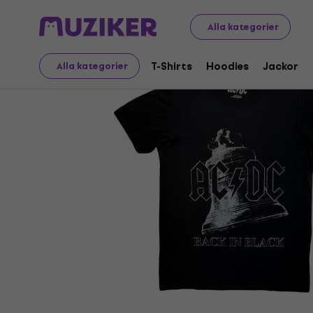
Merch
Musikalisk Merch
T-Shirts
Alla kategorier
T-Shirts
Hoodies
Jackor
Alla kategorier