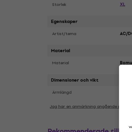
XL
Storlek
Egenskaper
Artist/tema
AC/D
Material
Material
Bomu
Dimensioner och vikt
Kort
Ärmlängd
Jag har en anmärkning angående param
w
Rekommenderade tillbe