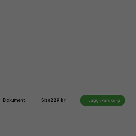
Dokument
Size Chart
229 kr
Lägg i varukorg