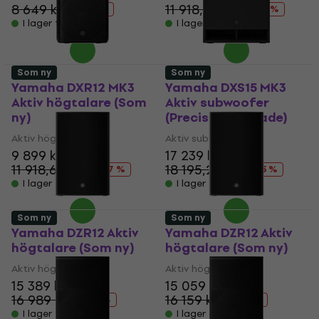
8 649 kr
11 918,61 kr
- 4 %
- 17 %
I lager för E-shop
I lager för E-shop
Som ny
Som ny
Yamaha DXR12 MK3
Yamaha DXS15 MK3
Aktiv högtalare (Som
Aktiv subwoofer
ny)
(Precis uppackade)
Aktiv högtalare
Aktiv subwoofer
9 899 kr
17 239 kr
11 918,61 kr
18 195,21 kr
- 17 %
- 5 %
I lager för E-shop
I lager för E-shop
Som ny
Som ny
Yamaha DZR12 Aktiv
Yamaha DZR12 Aktiv
högtalare (Som ny)
högtalare (Som ny)
Aktiv högtalare
Aktiv högtalare
15 389 kr
15 059 kr
16 989 kr
16 159 kr
- 9 %
- 7 %
I lager för E-shop
I lager för E-shop