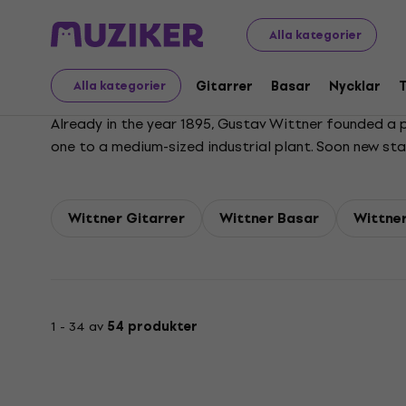
Wittner
Alla kategorier
Gitarrer
Basar
Nycklar
Alla kategorier
Already in the year 1895, Gustav Wittner founded a
one to a medium-sized industrial plant. Soon new st
Metronomes became a term of quality and enjoy a hi
and modern production methods, Wittner became the
Wittner Gitarrer
Wittner Basar
Wittner
1 - 34 av
54 produkter