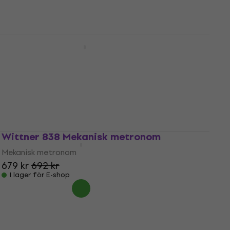
I lager för E-shop
Wittner 802K Mekanisk metronom
Mekanisk metronom
716 kr
I lager för E-shop
Wittner 838 Mekanisk metronom
Mekanisk metronom
679 kr
692 kr
I lager för E-shop