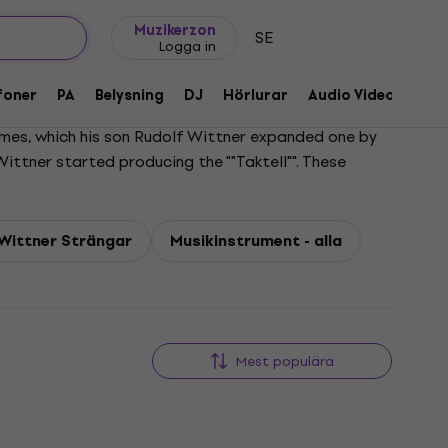
Presentidéer
FAQ
Muziker Blog
Muzikerzon
SE
Logga in
foner
PA
Belysning
DJ
Hörlurar
Audio Video
Till
mes, which his son Rudolf Wittner expanded one by
ttner started producing the ""Taktell"". These
to experience and tradition, newest technologies
 world.
Wittner Strängar
Musikinstrument - alla
Mest populära