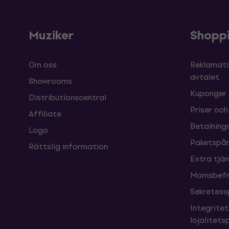
Muziker
Shopp
Om oss
Reklamati
avtalet
Showrooms
Kuponger
Distributionscentral
Priser och
Affiliate
Betalnings
Logo
Paketspår
Rättslig information
Extra tjä
Momsbefri
Sekretess
Integrite
lojalitet