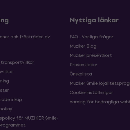
ing
Nyttiga länkar
oner och frånträden av
FAQ - Vanliga frågor
Muziker Blog
Muziker presentkort
 transportvillkor
Presentidéer
villkor
Önskelista
ning
Muziker Smile lojalitetspro
nster
Cookie-inställningar
ade inköp
Varning för bedrägliga web
policy
tspolicy för MUZIKER Smile-
sprogrammet