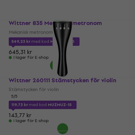
734,48 kr
I lager för E-shop
Wittner 835 Mekanisk metronom
Mekanisk metronom
549,23 kr
med kod
MUZMUZ-10
645,31 kr
I lager för E-shop
Wittner 260111 Stämstycken för violin
Stämstycken för violin
5
/5
119,73 kr
med kod
MUZMUZ-15
143,77 kr
I lager för E-shop