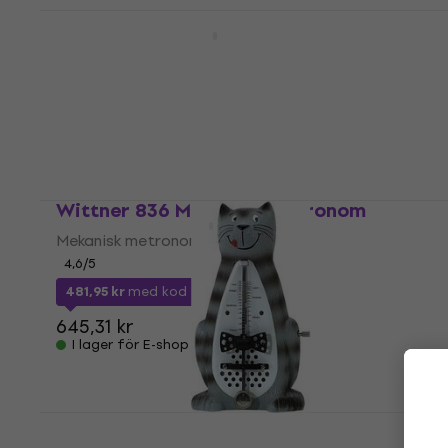
Wittner 811M Mekanisk metronom
Mekanisk metronom
4,8
/5
1 651,45 kr
med kod
MUZMUZ-25
2 217,92 kr
I lager för E-shop
Wittner 836 Mekanisk metronom
Mekanisk metronom
4,6
/5
481,95 kr
med kod
MUZMUZ-25
645,31 kr
I lager för E-shop
Wittner 839021 Taktell Mekanisk
metronom