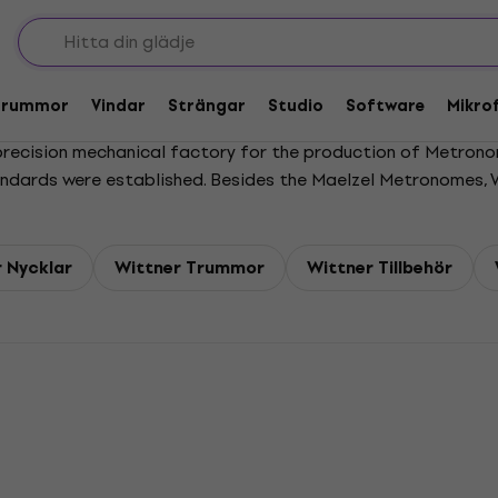
Trummor
Vindar
Strängar
Studio
Software
Mikro
 precision mechanical factory for the production of Metrono
andards were established. Besides the Maelzel Metronomes, Wi
gh reputation among the experts of many countries. Thanks 
 manufacturer with the widest range of Metronomes in the
 Nycklar
Wittner Trummor
Wittner Tillbehör