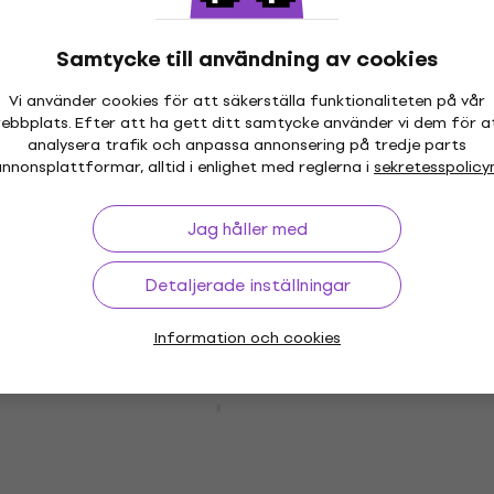
Mekanisk metronom
5
/5
2 559,39 kr
Samtycke till användning av cookies
I lager för E-shop
Vi använder cookies för att säkerställa funktionaliteten på vår
ebbplats. Efter att ha gett ditt samtycke använder vi dem för a
analysera trafik och anpassa annonsering på tredje parts
nnonsplattformar, alltid i enlighet med reglerna i
sekretesspolicy
Wittner 801M Mekanisk metronom
Mekanisk metronom
Jag håller med
5
/5
1 669,64 kr
med kod
MUZMUZ-15
Detaljerade inställningar
1 995,01 kr
I lager för E-shop
Information och cookies
Wittner 829161 Mekanisk metronom
Mekanisk metronom
5
/5
605,16 kr
med kod
MUZMUZ-15