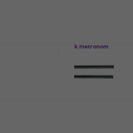
Wittner 845131 Mekanisk metronom
Mekanisk metronom
5
/5
659,55 kr
I lager för E-shop
Wittner 920 A-440Hz Nickel
Stämgaffel/stämrör
Stämgaffel/stämrör
4,9
/5
82,38 kr