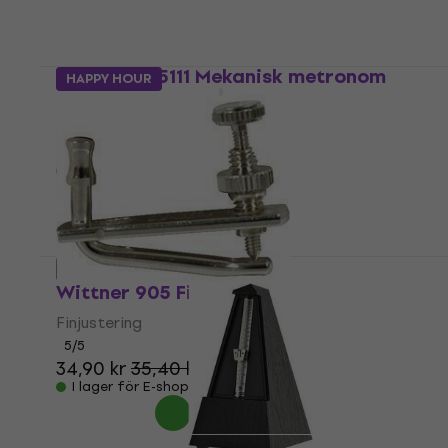
645,31 kr
I lager för E-shop
Wittner 855111 Mekanisk metronom
HAPPY HOUR
Mekanisk metronom
5
/5
956 kr
I lager för E-shop
Precis uppackade
Wittner 905 Finjustering
Finjustering
5
/5
34,90 kr
35,40 kr
I lager för E-shop