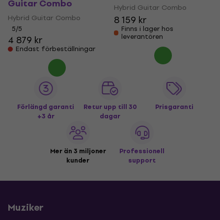
Guitar Combo
Hybrid Guitar Combo
Hybrid Guitar Combo
8 159 kr
5
/5
Finns i lager hos
leverantören
4 879 kr
Endast förbeställningar
Förlängd garanti
Retur upp till 30
Prisgaranti
+3 år
dagar
Mer än 3 miljoner
Professionell
kunder
support
Muziker