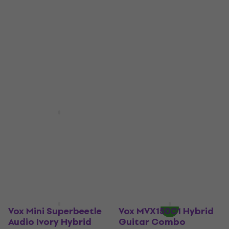
Vox Clubman 60
Vox Clubman 60
Hybrid Guitar Combo
Hybrid Guitar Combo
(Som ny)
Hybrid Guitar Combo
Hybrid Guitar Combo
5
/5
3 989 kr
3 279 kr
3 509 kr
I lager för E-shop
- 7 %
I lager för E-shop
Vox Mini Superbeetle
Vox MVX150C1 Hybrid
Audio Ivory Hybrid
Guitar Combo