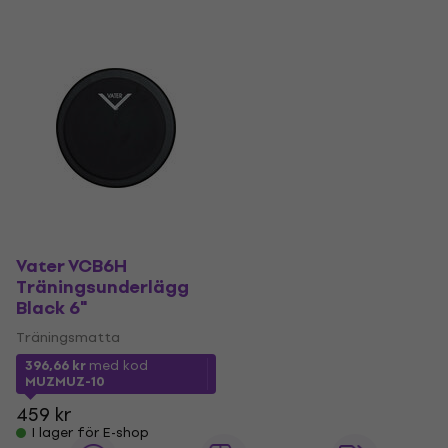
Vater VCB6H
Träningsunderlägg
Black 6"
Träningsmatta
396,66 kr
med kod
MUZMUZ-10
459 kr
I lager för E-shop