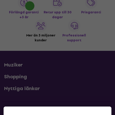
Förlängd garanti
Retur upp till 30
Prisgaranti
+3 år
dagar
Mer än 3 miljoner
Professionell
kunder
support
Muziker
Shopping
Nyttiga länkar
Kontakter