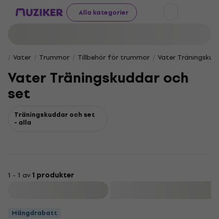
Alla kategorier
Vater
Trummor
Tillbehör för trummor
Vater Träningskud
Vater Träningskuddar och
set
Träningskuddar och set
- alla
1 - 1 av
1 produkter
Filtrera
Mängdrabatt