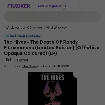
Alla kategorier
LP-skivor och CD-skivor
Vinyl LP-skivor
BEGRÄNSAD UPPLAGA
The Hives - The Death Of Randy
Fitzsimmons (Limited Edition) (Offwhite
Opaque Coloured) (LP)
5
/5
1 x rated
Varumärke:
The Hives
Produktkod:
1190080