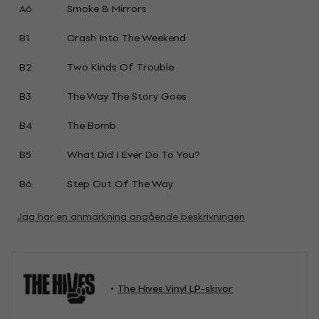
A6
Smoke & Mirrors
B1
Crash Into The Weekend
B2
Two Kinds Of Trouble
B3
The Way The Story Goes
B4
The Bomb
B5
What Did I Ever Do To You?
B6
Step Out Of The Way
Jag har en anmärkning angående beskrivningen
The Hives Vinyl LP-skivor