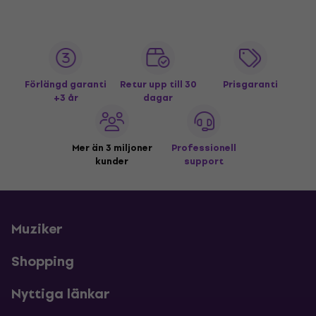
Förlängd garanti
Retur upp till 30
Prisgaranti
+3 år
dagar
Mer än 3 miljoner
Professionell
kunder
support
Muziker
Shopping
Nyttiga länkar