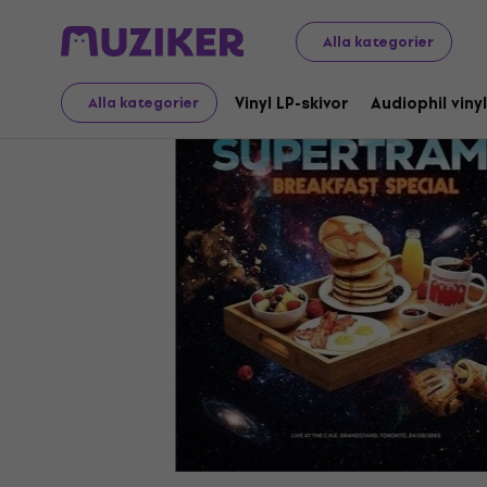
LP-skivor och CD-skivor
Vinyl LP-skivor
Alla kategorier
Vinyl LP-skivor
Audiophil vinyl
Alla kategorier