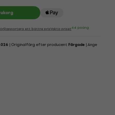
rukorg
44 poäng
ör
Rapportera ett bättre pris
Vakta priset
| Originalfärg efter producent
| Ange
2026
Färgade