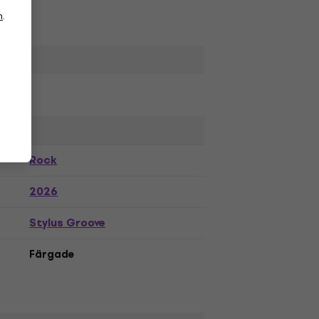
n
.
Rock
2026
Stylus Groove
Färgade