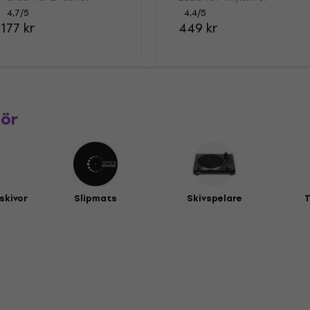
4,7
/5
4,4
/5
177 kr
449 kr
hör
lskivor
Slipmats
Skivspelare
T