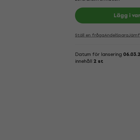
Lägg i va
Ställ en fråga
Andel
Spara
Jämf
Datum för lansering
06.03.
innehåll
2 st