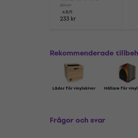
skivor
4,8
/5
233 kr
Rekommenderade tillbe
Lådor för vinylskivor
Hållare för viny
Frågor och svar