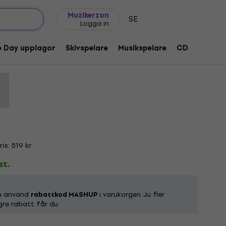
Presentidéer
FAQ
Muziker Blog
Muzikerzon
SE
Logga in
ast Special (Egg/Ketchup Splatter
e Day upplagor
Skivspelare
Musikspelare
CD
Tillbeh
tkod:
1218285
s: 519 kr
st.
ch använd
rabattkod MASHUP
i varukorgen. Ju fler
gre rabatt får du.