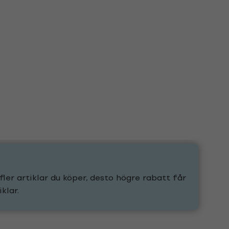
fler artiklar du köper, desto högre rabatt får
klar.