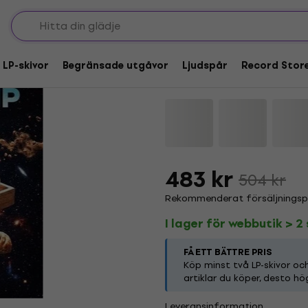
Supertramp - Breakf
Coloured) (2 LP)
 LP-skivor
Begränsade utgåvor
Ljudspår
Record Stor
Varumärke:
Supertramp
Produk
483 kr
504 kr
Rekommenderat försäljningspri
I lager för webbutik > 2 
FÅ ETT BÄTTRE PRIS
Köp minst två LP-skivor o
artiklar du köper, desto hö
Leveransinformation