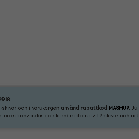
PRIS
-skivor och i varukorgen
använd rabattkod
MASHUP
.
Ju 
n också användas i en kombination av LP-skivor och arti