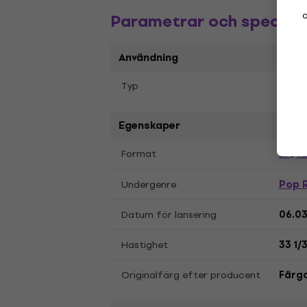
a
Parametrar och specifik
Användning
Typ
Färga
Egenskaper
LP
12
Format
,
Pop 
Undergenre
Datum för lansering
06.0
Hastighet
33 1/
Originalfärg efter producent
Färg