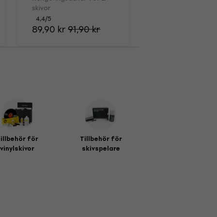
skivor
4,7
/5
149 kr
4,4
/5
89,90 kr
91,90 kr
illbehör för
Tillbehör för
vinylskivor
skivspelare