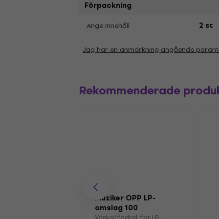
Förpackning
Ange innehåll
2 st
Jag har en anmärkning angående param
Rekommenderade produ
Muziker OPP LP-
omslag 100
Väska/fodral för LP-