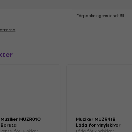
Förpackningens innehåll
etrarna
kter
Muziker MUZR01C
Muziker MUZR41B
Borsta
Låda för vinylskivor
Pensel för LP-skivor
Låda för vinylskivor