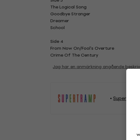
Side 3
The Logical Song
Goodbye Stranger
Dreamer
School
Side 4
From Now On/Fool's Overture
Crime Of The Century
Jag har en anmärkning angående beskri
Supertramp 
w