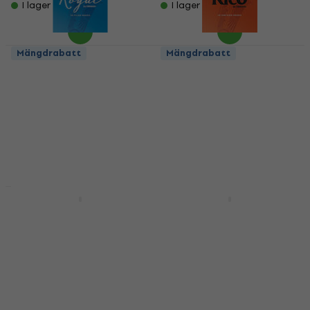
I lager för E-shop
I lager för E-shop
Mängdrabatt
Mängdrabatt
Rico Royal 1 Blad för
Rico 3 Blad för
tenorsaxofon
tenorsaxofon
Blad för tenorsaxofon
Blad för tenorsaxofon
55,70 kr
5
/5
92,50 kr
68,90 kr
- 40 %
I lager för E-shop
I lager för E-shop
Mängdrabatt
Rico Hemke 3 Blad för
Rico 3.5 Blad för
tenorsaxofon
tenorsaxofon
Blad för tenorsaxofon
Blad för tenorsaxofon
422,58 kr
432 kr
5
/5
217,39 kr
I lager för E-shop
I lager för E-shop