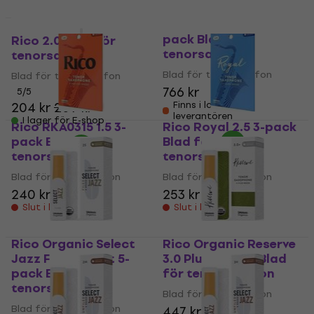
Rico RKA1040 4.0 10-
pack Blad för
Rico 2.0 Blad för
tenorsaxofon
tenorsaxofon
Blad för tenorsaxofon
Blad för tenorsaxofon
766 kr
5
/5
204 kr
209 kr
Finns i lager hos
leverantören
I lager för E-shop
Rico RKA0315 1.5 3-
Rico Royal 2.5 3-pack
pack Blad för
Blad för
tenorsaxofon
tenorsaxofon
Blad för tenorsaxofon
Blad för tenorsaxofon
240 kr
253 kr
Slut i lager
Slut i lager
Rico Organic Select
Rico Organic Reserve
Jazz Filed 2 Soft 5-
3.0 Plus 5-pack Blad
pack Blad för
för tenorsaxofon
tenorsaxofon
Blad för tenorsaxofon
Blad för tenorsaxofon
447 kr