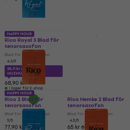
77,90 kr
I lager för E-shop
HAPPY HOUR
HAPPY HOUR
Rico Royal 3 Blad för
Rico Royal 1.5 Blad för
tenorsaxofon
tenorsaxofon
Blad för tenorsaxofon
Blad för tenorsaxofon
4,3
/5
5
/5
83,40 kr
55,11 kr
med kod
I lager för E-shop
MUZMUZ-20
68,90 kr
I lager för E-shop
HAPPY HOUR
HAPPY HOUR
Rico 2 Blad för
Rico Hemke 2 Blad för
tenorsaxofon
tenorsaxofon
Blad för tenorsaxofon
Blad för tenorsaxofon
5
/5
4,5
/5
77,90 kr
65 kr
65,88 kr