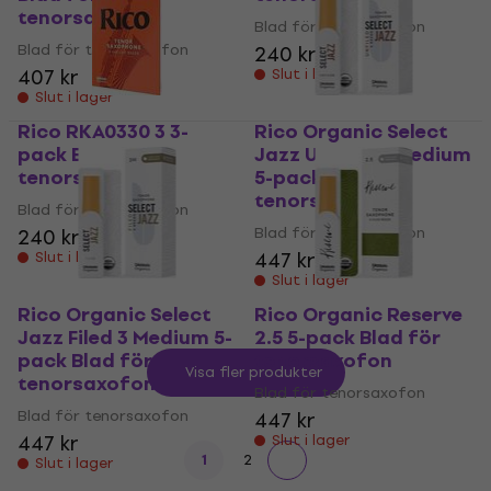
tenorsaxofon
Blad för tenorsaxofon
Blad för tenorsaxofon
240 kr
407 kr
Slut i lager
Slut i lager
Rico RKA0330 3 3-
Rico Organic Select
pack Blad för
Jazz Unfiled 3 Medium
tenorsaxofon
5-pack Blad för
tenorsaxofon
Blad för tenorsaxofon
Blad för tenorsaxofon
240 kr
447 kr
Slut i lager
Slut i lager
Rico Organic Select
Rico Organic Reserve
Jazz Filed 3 Medium 5-
2.5 5-pack Blad för
pack Blad för
tenorsaxofon
Visa fler produkter
tenorsaxofon
Blad för tenorsaxofon
Blad för tenorsaxofon
447 kr
447 kr
Slut i lager
1
2
Slut i lager