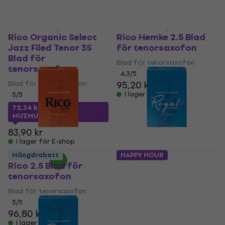
Mängdrabatt
Mängdrabatt
Rico Organic Select
Rico Hemke 2.5 Blad
Jazz Filed Tenor 3S
för tenorsaxofon
Blad för
Blad för tenorsaxofon
tenorsaxofon
4,3
/5
Blad för tenorsaxofon
95,20 kr
I lager för E-shop
5
/5
72,34 kr
med kod
MUZMUZ-10
83,90 kr
I lager för E-shop
Mängdrabatt
HAPPY HOUR
Rico 2.5 Blad för
Rico Royal 3.5 Blad
tenorsaxofon
för tenorsaxofon
Blad för tenorsaxofon
Blad för tenorsaxofon
5
/5
5
/5
96,80 kr
57,19 kr
med kod
I lager för E-shop
MUZMUZ-25