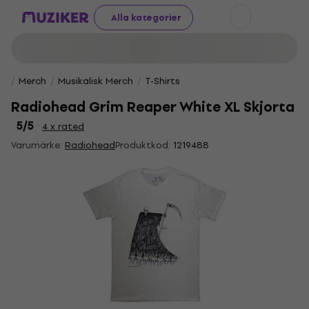
Alla kategorier
Merch
Musikalisk Merch
T-Shirts
Radiohead Grim Reaper White XL Skjorta
5
/5
4 x rated
Varumärke:
Radiohead
Produktkod:
1219488