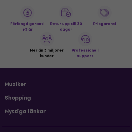
Förlängd garanti
Retur upp till 30
Prisgaranti
+3 år
dagar
Mer än 3 miljoner
Professionell
kunder
support
Muziker
Shopping
Nyttiga länkar