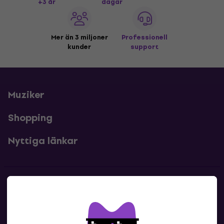
+3 år
dagar
Mer än 3 miljoner
Professionell
kunder
support
Muziker
Shopping
Nyttiga länkar
Kontakter
Kontakta oss