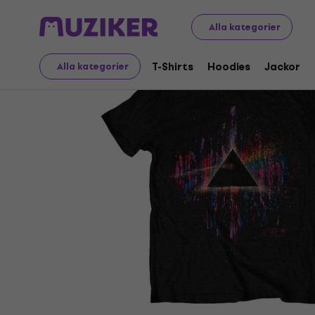
Merch
Musikalisk Merch
T-Shirts
Alla kategorier
T-Shirts
Hoodies
Jackor
Alla kategorier