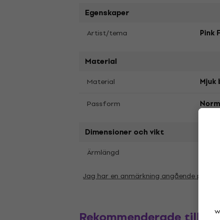
Egenskaper
Artist/tema
Pink 
Material
Material
Mjuk 
Passform
Norm
Dimensioner och vikt
Kort
Ärmlängd
Jag har en anmärkning angående param
w
Rekommenderade tillbe