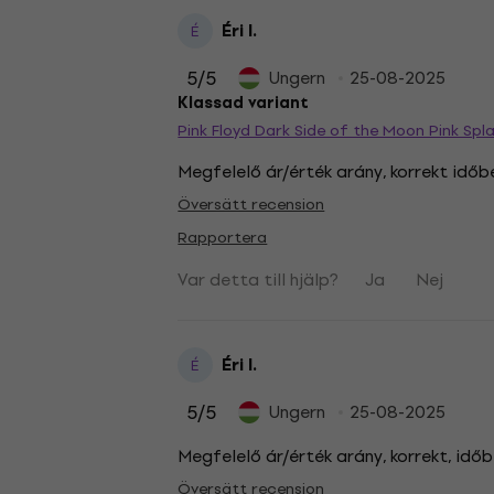
Éri I.
É
5
/5
Ungern
25-08-2025
Klassad variant
Pink Floyd Dark Side of the Moon Pink Spl
Megfelelő ár/érték arány, korrekt időb
Översätt recension
Rapportera
Var detta till hjälp?
Ja
Nej
Éri I.
É
5
/5
Ungern
25-08-2025
Megfelelő ár/érték arány, korrekt, időb
Översätt recension