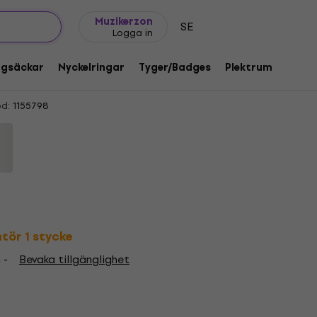
Presentidéer
FAQ
Muziker Blog
Muzikerzon
SE
Logga in
 of the Moon Pink Splatter Black L
ggsäckar
Nyckelringar
Tyger/Badges
Plektrum
Gåvo
d:
1155798
ntör 1 stycke
 -
Bevaka tillgänglighet