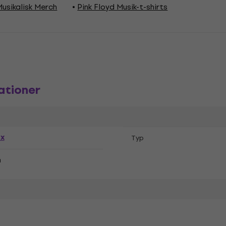
Musikalisk Merch
Pink Floyd Musik-t-shirts
ationer
ex
Typ
n