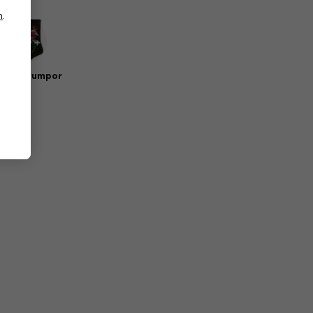
n
.
sik strumpor