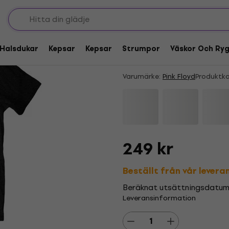
Pink Floyd Dark Side
Skjorta
Halsdukar
Kepsar
Kepsar
Strumpor
Väskor Och Ry
5
/5
4 x rated
Varumärke:
Pink Floyd
Produktko
249 kr
Beställt från vår levera
Beräknat utsättningsdatum
Leveransinformation