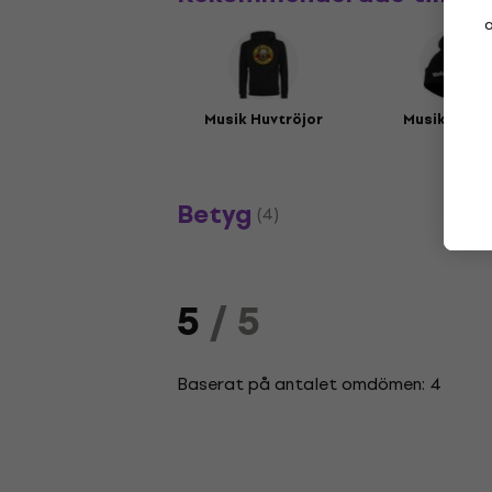
a
Musik Huvtröjor
Musikmöss
Betyg
(4)
5
/ 5
Baserat på antalet omdömen: 4