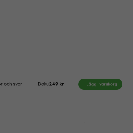
r och svar
Dokument
Size Chart
249 kr
Lägg i varukorg