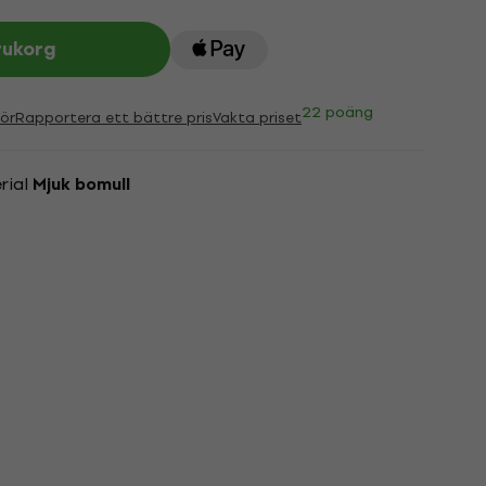
rukorg
22 poäng
ör
Rapportera ett bättre pris
Vakta priset
rial
Mjuk bomull