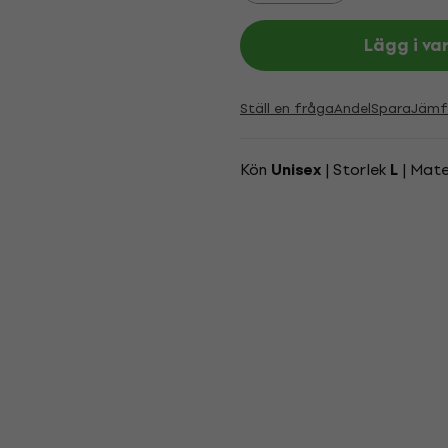
Lägg i va
Ställ en fråga
Andel
Spara
Jämf
Kön
| Storlek
| Mate
Unisex
L