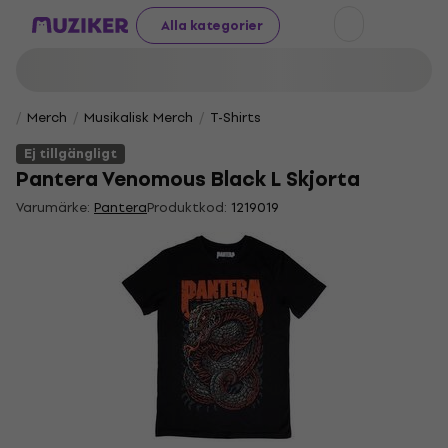
Alla kategorier
Merch
Musikalisk Merch
T-Shirts
Ej tillgängligt
Pantera Venomous Black L Skjorta
Varumärke:
Pantera
Produktkod:
1219019