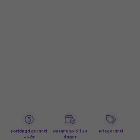
Förlängd garanti
Retur upp till 30
Prisgaranti
+3 år
dagar