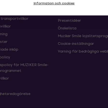
Information och cookies
Muziker Blog
Muziker presentkort
 transportvillkor
Presentidéer
villkor
Önskelista
ning
Muziker Smile lojalitetspro
nster
Cookie-inställningar
ade inköp
Varning för bedrägliga web
policy
tspolicy för MUZIKER Smile-
sprogrammet
illkor
ighetsredogörelse