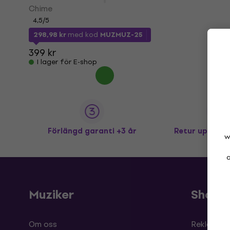
Chime
4,5
/5
298,98 kr
med kod
MUZMUZ-25
399 kr
I lager för E-shop
Förlängd garanti +3 år
Retur upp till
w
a
Muziker
Shopp
Om oss
Reklamati