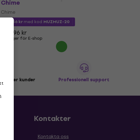
Chime
Chime
339,36 kr
med kod
MUZMUZ-20
445,96 kr
I lager för E-shop
miljoner kunder
Professionell support
tt
n
.
Kontakter
Kontakta oss