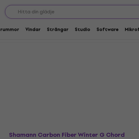
upong 20: Klockspel
Trummor
Vindar
Strängar
Studio
Software
Mikro
Shamann Carbon Fiber Winter G Chord