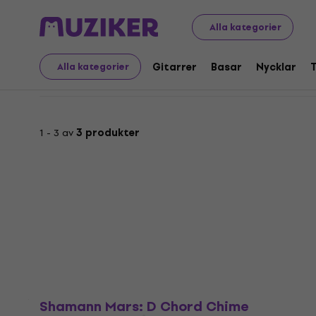
Kupong 20
Musikinstrument
Trummor
Slagverk
K
Alla kategorier
Kupong 20: Klockspel
Gitarrer
Basar
Nycklar
Alla kategorier
1 - 3 av
3 produkter
Shamann Mars: D Chord Chime