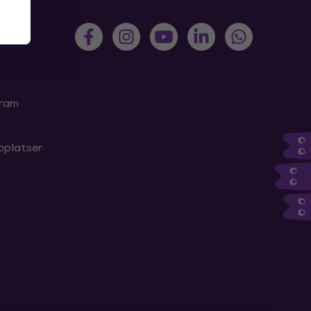
gram
bplatser