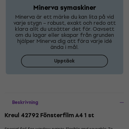
Minerva symaskiner
Minerva är ett märke du kan lita på vid
varje stygn – robust, exakt och redo att
klara allt du utsätter det för. Oavsett
om du lagar eller skapar från grunden
hjälper Minerva dig att föra varje idé
ända i mål.
Upptäck
Beskrivning
Kreul 42792 Fönsterfilm A4 1 st
Special foil for window paints. Flexible and reusable. To