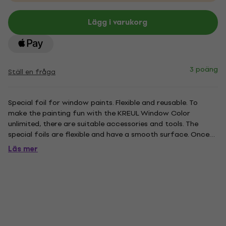
Lägg i varukorg
3 poäng
Ställ en fråga
Special foil for window paints. Flexible and reusable. To
make the painting fun with the KREUL Window Color
unlimited, there are suitable accessories and tools. The
special foils are flexible and have a smooth surface. Once
everything is dry and the window pictures have been glued,
Läs mer
the foil can be used as often as you want. Special foil for...