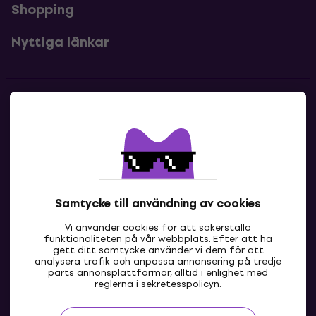
Shopping
Nyttiga länkar
Kontakter
Kontakta oss
Samtycke till användning av cookies
Vi använder cookies för att säkerställa
funktionaliteten på vår webbplats. Efter att ha
gett ditt samtycke använder vi dem för att
analysera trafik och anpassa annonsering på tredje
parts annonsplattformar, alltid i enlighet med
SE
reglerna i
sekretesspolicyn
.