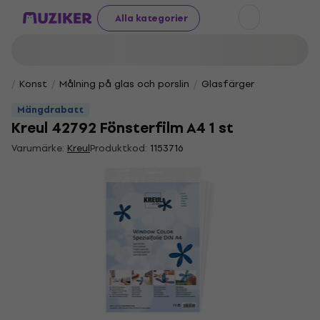
Alla kategorier
Konst
Målning på glas och porslin
Glasfärger
Mängdrabatt
Kreul 42792 Fönsterfilm A4 1 st
Varumärke:
Kreul
Produktkod:
1153716