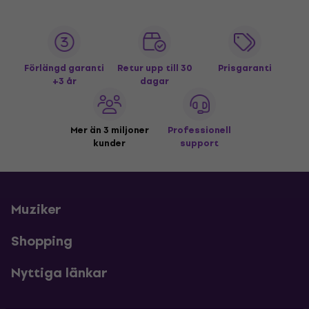
Förlängd garanti
Retur upp till 30
Prisgaranti
+3 år
dagar
Mer än 3 miljoner
Professionell
kunder
support
Muziker
Shopping
Nyttiga länkar