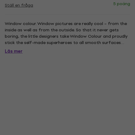
5 poäng
Ställ en fråga
Window colour. Window pictures are really cool – from the
inside as well as from the outside. So that it never gets
boring, the little designers take Window Colour and proudly
stick the self-made superheroes to all smooth surfaces
that they come across at home. The stickers can be easily
Läs mer
removed without any residue and redecorated. First, apply...