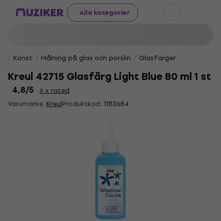
Alla kategorier
Konst
Målning på glas och porslin
Glasfärger
Kreul 42715 Glasfärg Light Blue 80 ml 1 st
4,8
/5
6 x rated
Varumärke:
Kreul
Produktkod:
1153684