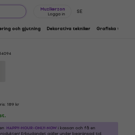
Presentidéer
FAQ
Muziker Blog
Muzikerzon
SE
Logga in
En uppsättning färger för marmorering
ering och gjutning
Dekorativa tekniker
Grafiska tekniker
s 6 x 20 ml
54094
s: 189 kr
st.
den
HAPPY-HOUR-ONLY-NOW
i kassan och få en
rodukten! Erbjudandet gäller under begränsad tid.