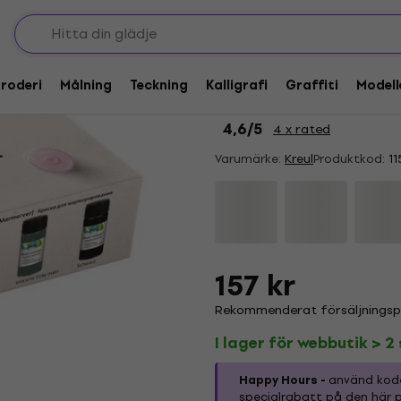
HAPPY HOUR
Kreul Magic Marble 
roderi
Målning
Teckning
Kalligrafi
Graffiti
Modell
Chalky Living Colour
4,6
/5
4 x rated
Varumärke:
Kreul
Produktkod:
11
157 kr
Rekommenderat försäljningspri
I lager för webbutik > 2 
Happy Hours -
använd ko
specialrabatt på den här p