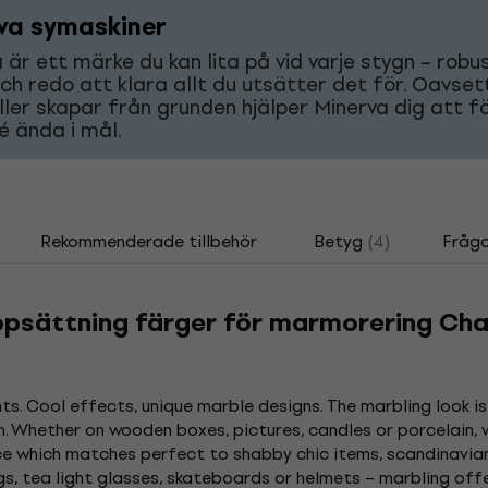
va symaskiner
 är ett märke du kan lita på vid varje stygn – robus
ch redo att klara allt du utsätter det för. Oavse
ller skapar från grunden hjälper Minerva dig att f
dé ända i mål.
Rekommenderade tillbehör
Betyg
(4)
Frågo
psättning färger för marmorering Chal
ts. Cool effects, unique marble designs. The marbling look is
gn. Whether on wooden boxes, pictures, candles or porcelain,
e which matches perfect to shabby chic items, scandinavian 
, tea light glasses, skateboards or helmets – marbling offe