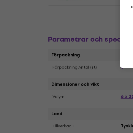
a
Parametrar och specifik
Förpackning
6
Förpackning Antal (st)
Dimensioner och vikt
6 x 2
Volym
Land
Tillverkad i
Tyskl