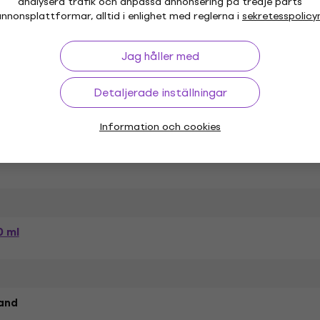
analysera trafik och anpassa annonsering på tredje parts
nnonsplattformar, alltid i enlighet med reglerna i
sekretesspolicy
Jag håller med
ationer
Detaljerade inställningar
Information och cookies
0 ml
and