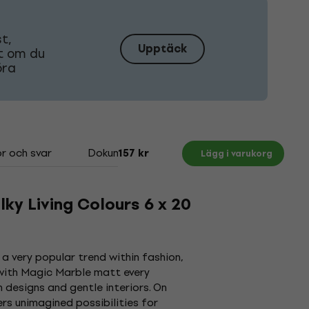
t,
Upptäck
tt om du
öra
r och svar
Dokument
157 kr
Lägg i varukorg
ky Living Colours 6 x 20
 a very popular trend within fashion,
 with Magic Marble matt every
designs and gentle interiors. On
rs unimagined possibilities for