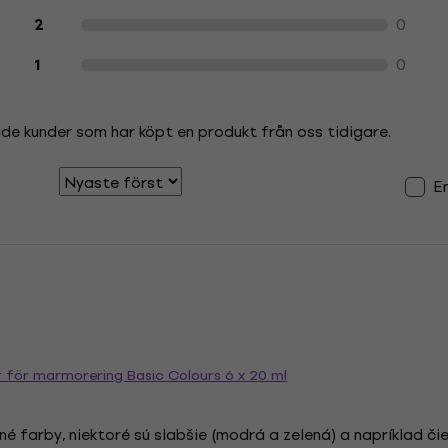
0
2
0
1
ade kunder som har köpt en produkt från oss tidigare.
E
r för marmorering Basic Colours 6 x 20 ml
 farby, niektoré sú slabšie (modrá a zelená) a napríklad čier