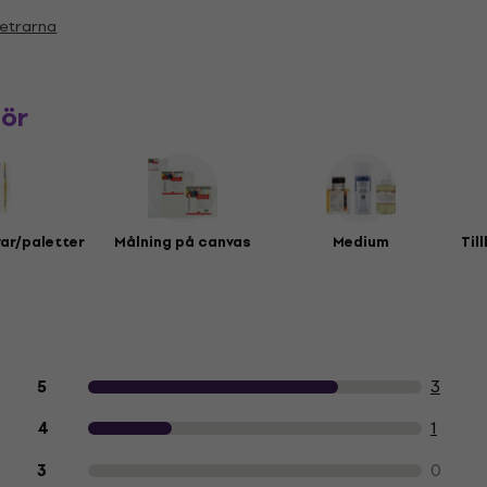
etrarna
hör
ar/paletter
Målning på canvas
Medium
Til
Kundrecensioner av produkten
3
5
1
4
0
3