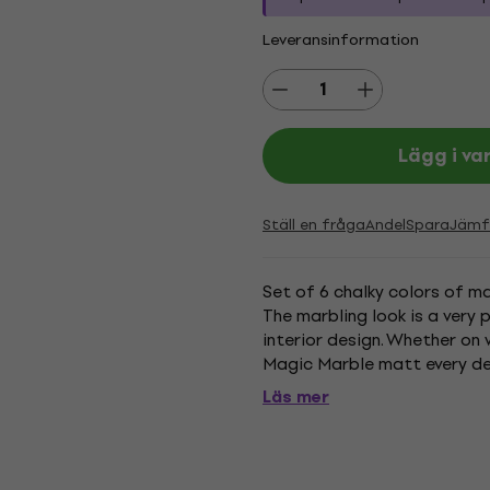
Leveransinformation
Lägg i va
Ställ en fråga
Andel
Spara
Jämf
Set of 6 chalky colors of ma
The marbling look is a very 
interior design. Whether on 
Magic Marble matt every de
matches perfect to shabby c
Läs mer