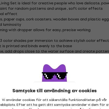
Living Set is ideal for creative people who love delicate, po
int for random patterns and unique , soft color effects
ual effect
s, paper cups, cork coasters, wooden boxes and plastic egg
nd luminosity
ening with dropper allows for easy, precise working
 color shades per immersion to achieve stylish color effec
t is printed and binds evenly to the base
use, add drops close to the water surface and create patter
ess color from the water surface with paper. Add more dye 
glass, plastic, paper, metal, earthenware, terracotta, Styr
t, Mademoiselle Rosé matt, Sir Petrol matt, Volcanic Gray ma
Samtycke till användning av cookies
Vi använder cookies för att säkerställa funktionaliteten på vår
ng
Kreul Konstfärger
Kreul Marmoreringsfärger
ebbplats. Efter att ha gett ditt samtycke använder vi dem för a