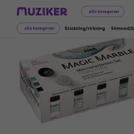
Konst
Målning
Färger
Marmoreringsfärger
Alla kategorier
Stickning/virkning
Sömnad/b
Alla kategorier