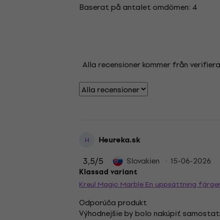
Baserat på antalet omdömen: 4
Alla recensioner kommer från verifier
Heureka.sk
H
3,5
/5
Slovakien
15-06-2026
Klassad variant
Kreul Magic Marble En uppsättning färge
Odporúča produkt
Výhodnejšie by bolo nakúpiť samostatné