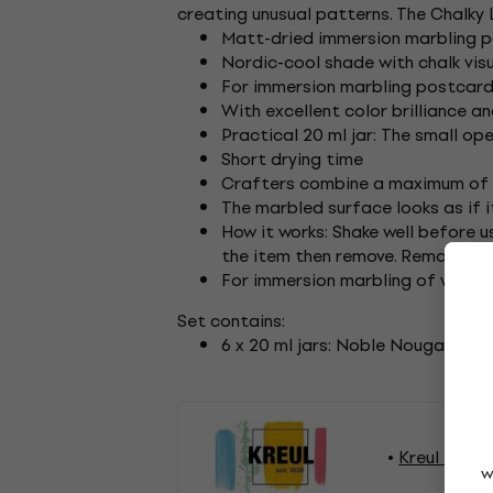
creating unusual patterns. The Chalky 
Matt-dried immersion marbling pa
Nordic-cool shade with chalk vis
For immersion marbling postcard
With excellent color brilliance a
Practical 20 ml jar: The small op
Short drying time
Crafters combine a maximum of 3
The marbled surface looks as if i
How it works: Shake well before 
the item then remove. Remove exc
For immersion marbling of wood, 
Set contains:
6 x 20 ml jars: Noble Nougat mat
Kreul Målni
w