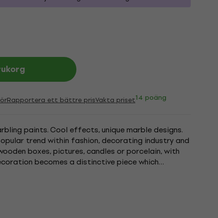
rukorg
14 poäng
ör
Rapportera ett bättre pris
Vakta priset
rbling paints. Cool effects, unique marble designs.
popular trend within fashion, decorating industry and
wooden boxes, pictures, candles or porcelain, with
coration becomes a distinctive piece which
hic items,...