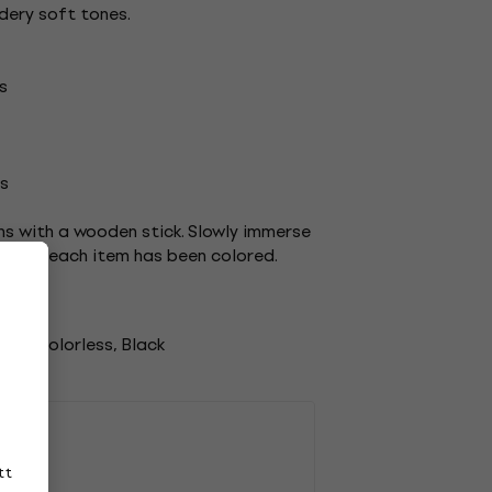
wdery soft tones.
s
ts
ns with a wooden stick. Slowly immerse
after each item has been colored.
ofoam
tt, Colorless, Black
tt