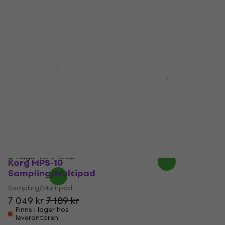
645,78 kr
547,28 kr
I lager för E-shop
I lager för E-shop
Korg KDM-3-WH
Digital metronom
Korg KDM-3 WDBK
Digital metronom
Digital metronom
5
/5
Digital metronom
5
/5
604,66 kr
med kod
MUZMUZ-10
893 kr
Endast förbeställningar
710 kr
I lager för E-shop
Korg MPS-10
Sampling/Multipad
Sampling/Multipad
7 049 kr
7 189 kr
Finns i lager hos
leverantören