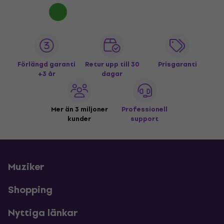
Förlängd garanti
Retur upp till 30
Prisgaranti
+3 år
dagar
Mer än 3 miljoner
Professionell
kunder
support
Muziker
Shopping
Nyttiga länkar