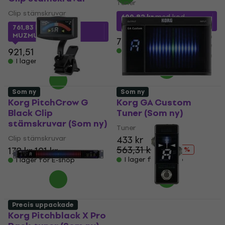
Tuner
Clip stämskruvar
600,82 kr
med kod
MUZMUZ-10
761,83 kr
med kod
MUZMUZ-15
702,32 kr
921,51 kr
I lager för E-shop
I lager för E-shop
Som ny
Som ny
Korg PitchCrow G
Korg GA Custom
Black Clip
Tuner (Som ny)
stämskruvar (Som ny)
Tuner
Clip stämskruvar
433 kr
563,31 kr
178 kr
191 kr
- 23 %
I lager för E-shop
I lager för E-shop
Precis uppackade
Korg Pitchblack X Pro
Korg Pitchblack X Mini