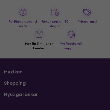
Förlängd garanti
Retur upp till 30
Prisgaranti
+3 år
dagar
Mer än 3 miljoner
Professionell
kunder
support
Muziker
Shopping
Nyttiga länkar