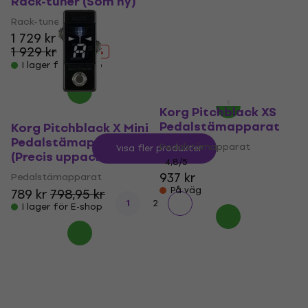
Rack-tuner (Som ny)
Pedalstämapparat
(Som ny)
Rack-tuner
1 729 kr
Pedalstämapparat
1 929 kr
789 kr
- 10 %
1 159,29 kr
I lager för E-shop
- 32 %
I lager för E-shop
Korg Pitchblack XS
Pedalstämapparat
Korg Pitchblack X Mini
Pedalstämapparat
Pedalstämapparat
Visa fler produkter
(Precis uppackade)
4,8
/5
937 kr
Pedalstämapparat
På väg
789 kr
798,95 kr
1
2
I lager för E-shop