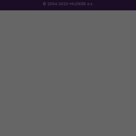
© 2004-2026 MUZIKER a.s.