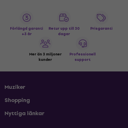
Förlängd garanti
Retur upp till 30
Prisgaranti
+3 år
dagar
Mer än 3 miljoner
Professionell
kunder
support
Muziker
Shopping
Nyttiga länkar