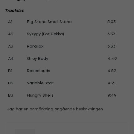
Tracklist
A1
Big Stone Small Stone
5:03
A2
Syzygy (For Pekka)
3:33
A3
Parallax
5:33
A4
Grey Body
4:49
B1
Roseclouds
4:52
B2
Variable Star
4:21
B3
Hungry Shells
9:49
Jag har en anmärkning angående beskrivningen