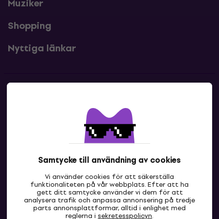
Muziker
Shopping
Nyttiga länkar
Kontakter
Kontakta oss
Samtycke till användning av cookies
Vi använder cookies för att säkerställa
funktionaliteten på vår webbplats. Efter att ha
gett ditt samtycke använder vi dem för att
analysera trafik och anpassa annonsering på tredje
parts annonsplattformar, alltid i enlighet med
SE
reglerna i
sekretesspolicyn
.