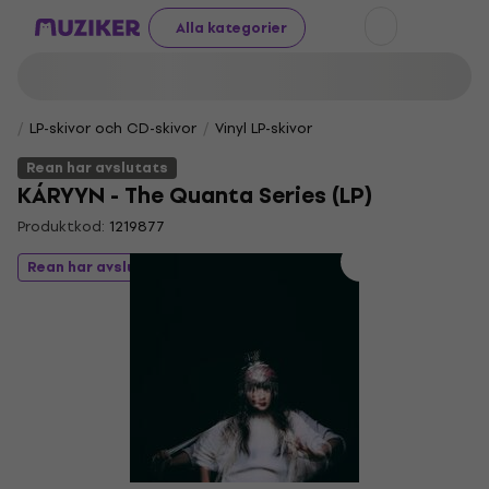
Alla kategorier
LP-skivor och CD-skivor
Vinyl LP-skivor
Rean har avslutats
KÁRYYN - The Quanta Series (LP)
Produktkod:
1219877
Rean har avslutats