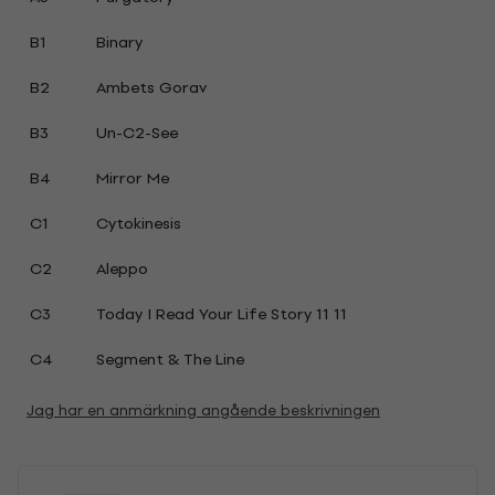
B1
Binary
B2
Ambets Gorav
B3
Un-C2-See
B4
Mirror Me
C1
Cytokinesis
C2
Aleppo
C3
Today I Read Your Life Story 11 11
C4
Segment & The Line
Jag har en anmärkning angående beskrivningen