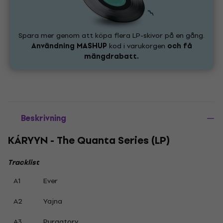
Spara mer genom att köpa flera LP-skivor på en gång.
Användning
MASHUP
kod i varukorgen
och få
mängdrabatt.
Beskrivning
KÁRYYN - The Quanta Series (LP)
Tracklist
A1
Ever
A2
Yajna
A3
Purgatory