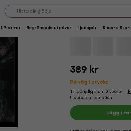
Kardashev - Liminal R
 LP-skivor
Begränsade utgåvor
Ljudspår
Record Stor
Varumärke:
Kardashev
Produktk
389 kr
På väg 1 stycke
Tillgänglig inom 2 veckor
B
Leveransinformation
Lägg i va