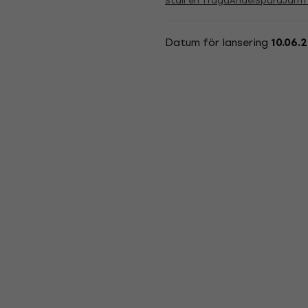
Ställ en fråga
Andel
Spara
Jämf
Datum för lansering
10.06.