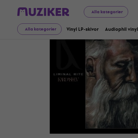
LP-skivor och CD-skivor
Vinyl LP-skivor
Alla kategorier
Vinyl LP-skivor
Audiophil vinyl
Alla kategorier