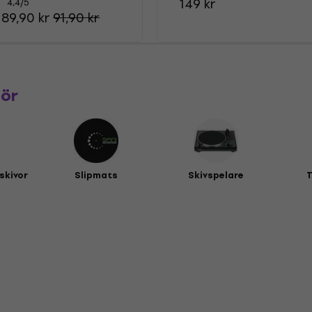
149 kr
4,4
/5
89,90 kr
91,90 kr
hör
lskivor
Slipmats
Skivspelare
T