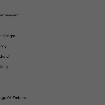
 Atonement
ndlelight
aphy
shold
Song
age Of Embers