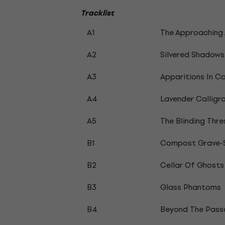
Tracklist
A1
The Approaching
A2
Silvered Shadows
A3
Apparitions In Ca
A4
Lavender Calligr
A5
The Blinding Thre
B1
Compost Grave-
B2
Cellar Of Ghosts
B3
Glass Phantoms
B4
Beyond The Pass