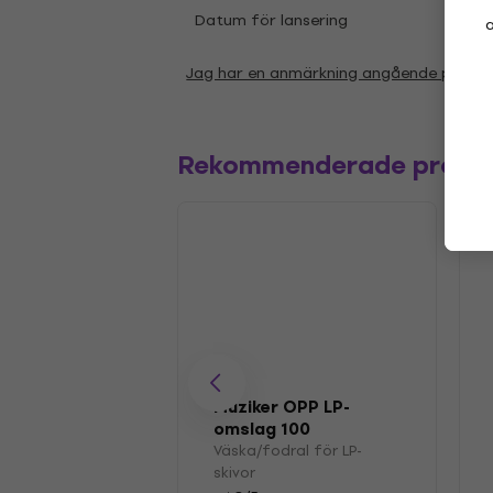
Datum för lansering
10.06
a
Jag har en anmärkning angående param
Rekommenderade produ
Muziker OPP LP-
omslag 100
Väska/fodral för LP-
skivor