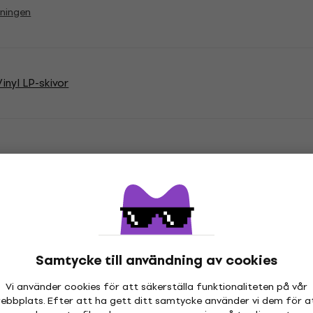
vningen
inyl LP-skivor
ationer
Samtycke till användning av cookies
"
Genre
Vi använder cookies för att säkerställa funktionaliteten på vår
h Metal
Utgivningsår
ebbplats. Efter att ha gett ditt samtycke använder vi dem för a