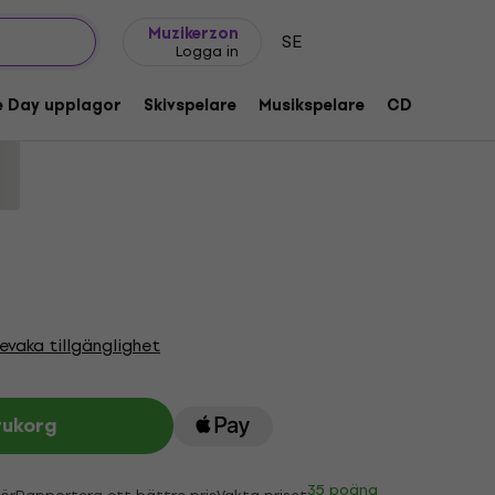
Presentidéer
FAQ
Muziker Blog
Muzikerzon
SE
Logga in
ite (LP)
e Day upplagor
Skivspelare
Musikspelare
CD
Tillbeh
od:
1219861
evaka tillgänglighet
rukorg
35 poäng