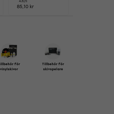
449 kr
4,8
/5
85,10 kr
illbehör för
Tillbehör för
vinylskivor
skivspelare