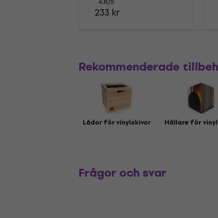
4,8
/5
233 kr
Rekommenderade tillbe
Lådor för vinylskivor
Hållare för viny
Frågor och svar