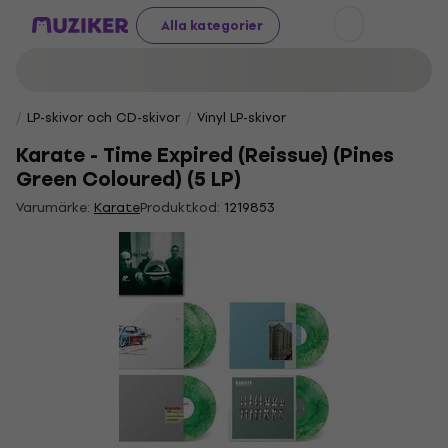
Alla kategorier
LP-skivor och CD-skivor
Vinyl LP-skivor
Karate - Time Expired (Reissue) (Pines
Green Coloured) (5 LP)
Varumärke:
Karate
Produktkod:
1219853