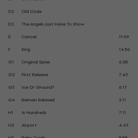
D2
Old Code
D3
The Angels Just Have To Show
E
Cancel
11:09
F
Sing
14:56
G1
Original Spies
6:38
G2
First Release
7:43
G3
Ice Or Ground?
6:17
G4
Remain Relaxed
3:11
H1
In Hundreds
7:11
H2
Airport
4:43
H3
Baby Teeth
5:58