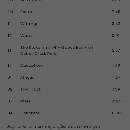
H4
South
7:45
I1
With Age
3:43
I2
Water
5:19
The State I'm In AKA Goode Boy From
I3
2:37
Cobbs Creek Park
I4
Cacophony
4:19
J1
Alingual
4:57
J2
Tow Truck
3:59
J3
Pines
4:25
J4
Concrete
8:28
Jag har en anmärkning angående beskrivningen