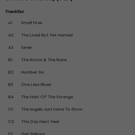
Tracklist
A1
Small Fires
A2
The Lived But Yet Named
A3
Sever
B1
The Roots & The Ruins
B2
Number Six
B3
One Less Blues
B4
The Halo Of The Strange
C1
The Angels Just Have To Show
C2
This Day Next Year
D1
Get Reborn