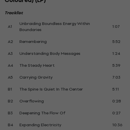
Coloured) (LP)
Tracklist
Unbraiding Boundless Energy Within
A1
1:07
Boundaries
A2
Remembering
5:52
A3
Understanding Body Messages
1:24
A4
The Steady Heart
5:39
A5
Carrying Gravity
7:03
B1
The Spine Is Quiet In The Center
5:11
B2
Overflowing
0:28
B3
Deepening The Flow Of
0:27
B4
Expanding Electricity
10:36