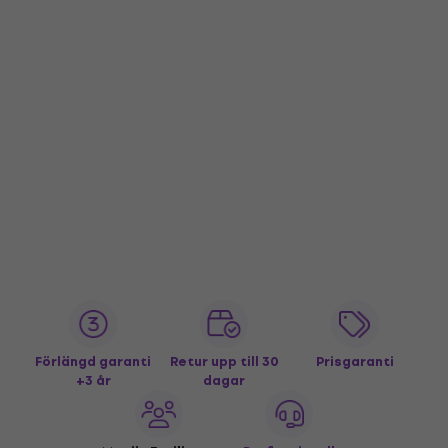
Förlängd garanti
Retur upp till 30
Prisgaranti
+3 år
dagar