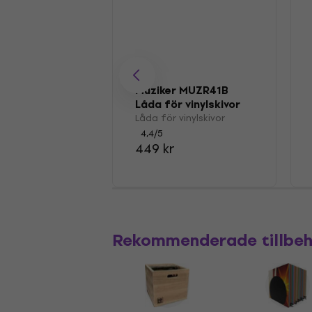
Muziker MUZR41B
Låda för vinylskivor
Låda för vinylskivor
4,4
/5
449 kr
Rekommenderade tillbe