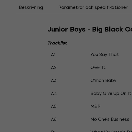
Beskrivning
Parametrar och specifikationer
Junior Boys - Big Black C
Tracklist
A1
You Say That
A2
Over It
A3
C'mon Baby
A4
Baby Give Up On It
A5
M&P
A6
No One's Business