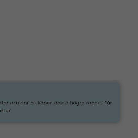
fler artiklar du köper, desto högre rabatt får
klar.