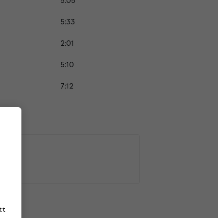
5:05
5:33
2:01
5:10
7:12
tt