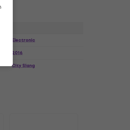
n
.
Electronic
2016
City Slang