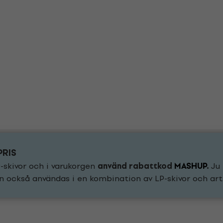
PRIS
-skivor och i varukorgen
använd rabattkod
MASHUP
.
Ju 
n också användas i en kombination av LP-skivor och arti