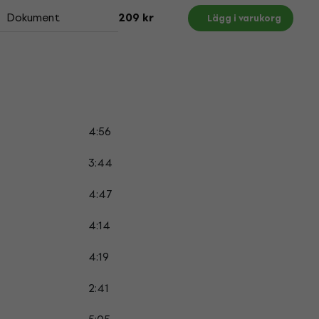
Dokument
209 kr
Lägg i varukorg
4:56
3:44
4:47
4:14
4:19
2:41