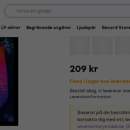
Junior Boys - Big Bla
 LP-skivor
Begränsade utgåvor
Ljudspår
Record Stor
Varumärke:
Junior Boys
Produkt
209 kr
Finns i lager hos levera
Beställ idag, vi levererar in
Leveransinformation
Baserat på din beställn
kontakta dig med ett lev
alternativa produkter (3