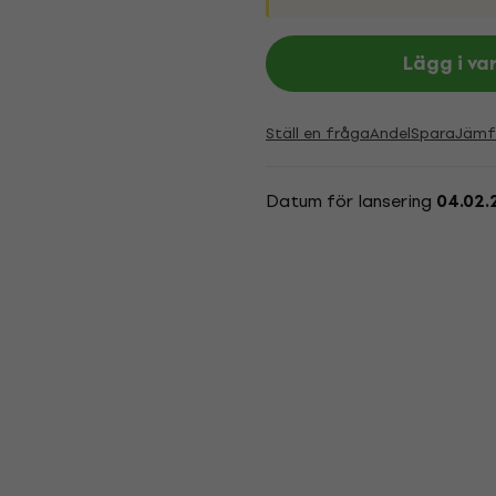
Lägg i va
Ställ en fråga
Andel
Spara
Jämf
Datum för lansering
04.02.