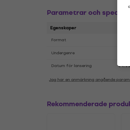
a
Parametrar och specifik
Egenskaper
LP
12
Format
,
Synt
Undergenre
Datum för lansering
04.02
Jag har en anmärkning angående param
Rekommenderade produ