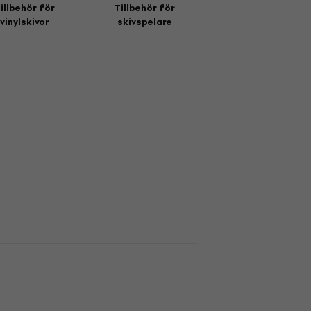
illbehör för
Tillbehör för
vinylskivor
skivspelare