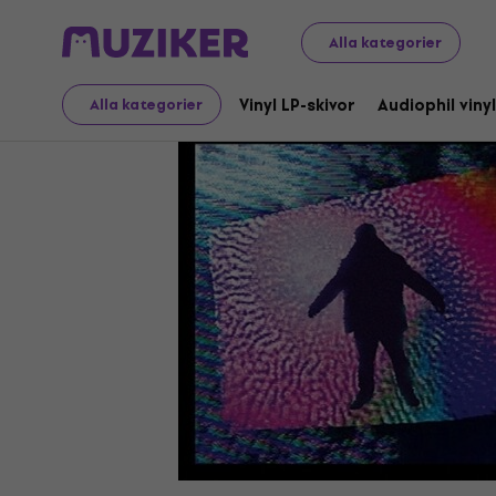
LP-skivor och CD-skivor
Vinyl LP-skivor
Alla kategorier
Vinyl LP-skivor
Audiophil vinyl
Alla kategorier