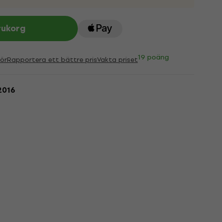
rukorg
19 poäng
ör
Rapportera ett bättre pris
Vakta priset
2016