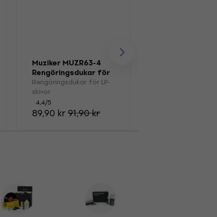
Muziker MUZR63-4
Muziker MUZR01
Rengöringsdukar för
Borsta
LP-skivor
Rengöringsdukar för LP-
Pensel för LP-skivo
skivor
4,7
/5
149 kr
4,4
/5
89,90 kr
91,90 kr