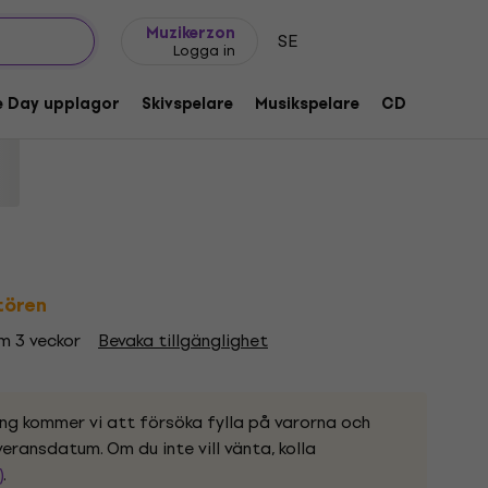
Presentidéer
FAQ
Muziker Blog
Muzikerzon
SE
Logga in
ck Coat (180 g) (LP)
e Day upplagor
Skivspelare
Musikspelare
CD
Tillbeh
kod:
1219802
ntören
om 3 veckor
Bevaka tillgänglighet
ing kommer vi att försöka fylla på varorna och
eransdatum. Om du inte vill vänta, kolla
)
.