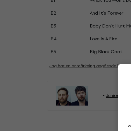
B1
What You Won't Do
B2
And It's Forever
B3
Baby Don't Hurt M
B4
Love Is A Fire
B5
Big Black Coat
Jag har en anmärkning angående beskri
Junior Boys 
w