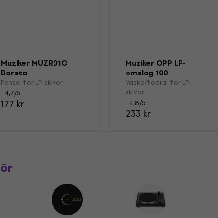
Muziker MUZR01C
Muziker OPP LP-
Borsta
omslag 100
Pensel för LP-skivor
Väska/fodral för LP-
skivor
4,7
/5
177 kr
4,8
/5
233 kr
hör