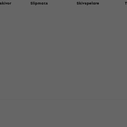
lskivor
Slipmats
Skivspelare
T